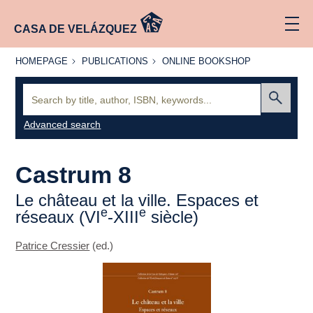
CASA DE VELÁZQUEZ
HOMEPAGE
PUBLICATIONS
ONLINE
HOMEPAGE
PUBLICATIONS
ONLINE BOOKSHOP
BOOKSHOP
Search:
Submit
Advanced search
Castrum 8
Le château et la ville. Espaces et
e
e
réseaux (VI
-XIII
siècle)
Patrice Cressier
(ed.)