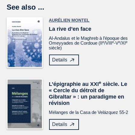
See also ...
AURÉLIEN MONTEL
La rive d’en face
Al-Andalus et le Maghreb à l’époque des
e
e
e
e
Omeyyades de Cordoue (II
/VIII
-V
/XI
siècle)
Details
e
L’épigraphie au XXI
siècle. Le
« Cercle du détroit de
Gibraltar » : un paradigme en
révision
Mélanges de la Casa de Velázquez
55-2
Details