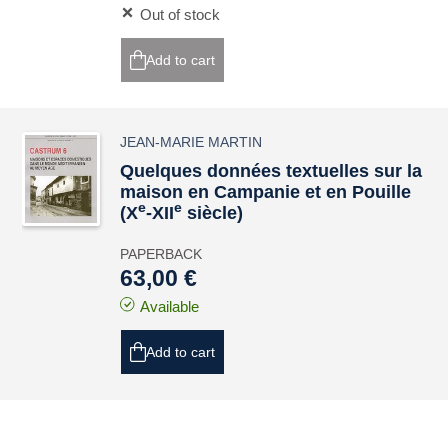
Out of stock
Add to cart
JEAN-MARIE MARTIN
Quelques données textuelles sur la
maison en Campanie et en Pouille
e
e
(X
-XII
siècle)
PAPERBACK
63,00 €
Available
Add to cart