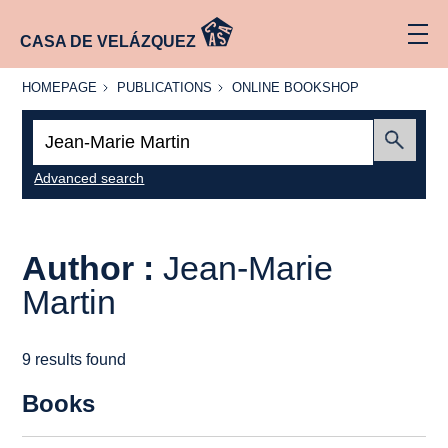
CASA DE VELÁZQUEZ
HOMEPAGE
PUBLICATIONS
ONLINE
HOMEPAGE
PUBLICATIONS
ONLINE BOOKSHOP
BOOKSHOP
Search:
Submit
Advanced search
Author :
Jean-Marie
Martin
9 results found
Books