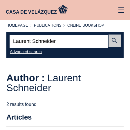
CASA DE VELÁZQUEZ
HOMEPAGE
PUBLICATIONS
ONLINE
HOMEPAGE
PUBLICATIONS
ONLINE BOOKSHOP
BOOKSHOP
Search:
Submit
Advanced search
Author :
Laurent
Schneider
2 results found
Articles