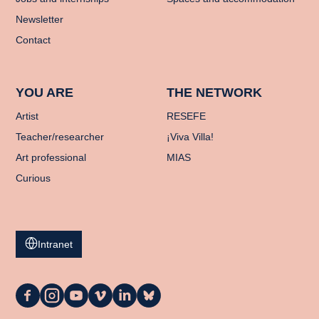
Newsletter
Contact
YOU ARE
THE NETWORK
Artist
RESEFE
Teacher/researcher
¡Viva Villa!
Art professional
MIAS
Curious
Intranet
La
La
La
La
La
La
Casa
Casa
Casa
Casa
Casa
Casa