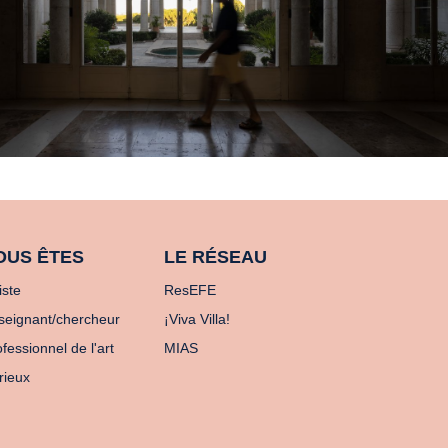
OUS ÊTES
LE RÉSEAU
iste
ResEFE
seignant/chercheur
¡Viva Villa!
fessionnel de l'art
MIAS
rieux