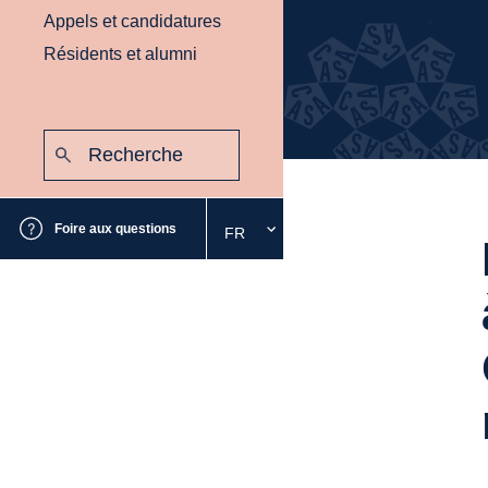
Appels et candidatures
Résidents et alumni
Recherche
:
Envoyer
Foire aux questions
FR
Sélectionnez
la
langue
souhaitée