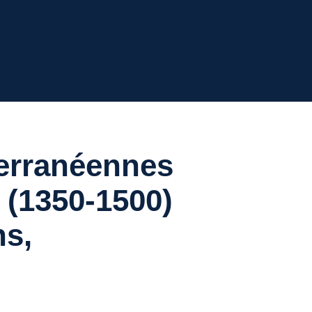
erranéennes
 (1350-1500)
ns,