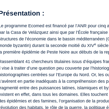
Présentation :
Le programme Ecomed est financé par l’ANR pour cinq a
par la Casa de Velázquez ainsi que par l’École française 
structures de l’économie dans le bassin méditerranéen 
e
monde byzantin) durant la seconde moitié du XIV
siècle
la première épidémie de Peste Noire aux débuts de la r
Rassemblant 41 chercheurs titulaires issus d’équipes fra
il vise à traiter d’une question peu couverte par l’histor
historiographies centrées sur l’Europe du Nord. Or, les o
s’avèrent en partie inadéquats à la compréhension des 
fragmenté entre des puissances latines, islamiques et byz
existent en effet, dans tous les domaines. Elles touchent 
des épidémies et des famines, l’organisation de la product
l’évolution des habitats, le rôle de la guerre, la politiqu