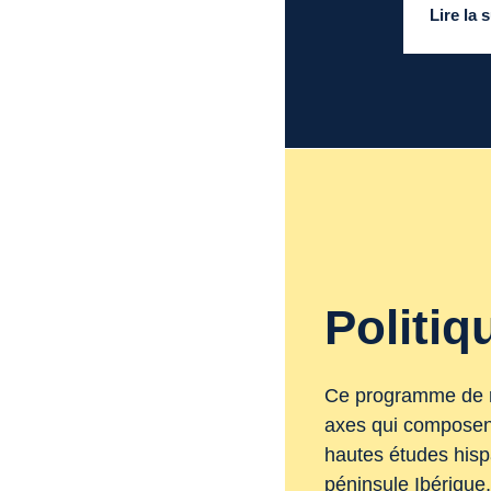
Lire la 
Politiq
Ce programme de re
axes qui composent 
hautes études hisp
péninsule Ibérique,