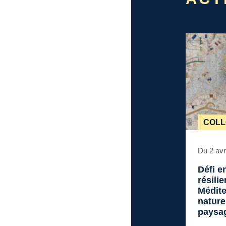
COL
Du 2 avr
Défi e
résili
Médite
nature
paysag