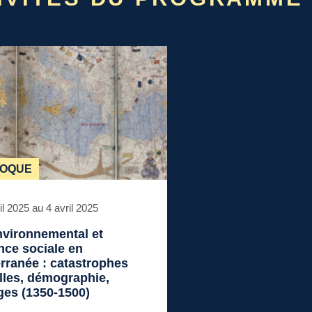
LOQUE
il 2025 au 4 avril 2025
nvironnemental et
ence sociale en
rranée : catastrophes
lles, démographie,
es (1350-1500)