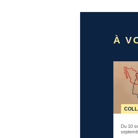
À VO
COL
Du 10 s
septemb