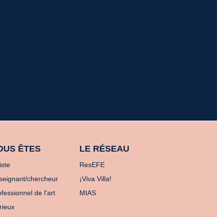
OUS ÊTES
LE RÉSEAU
iste
ResEFE
seignant/chercheur
¡Viva Villa!
fessionnel de l'art
MIAS
rieux