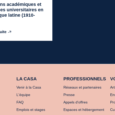
ons académiques et
es universitaires en
ue latine (1910-
suite
LA CASA
PROFESSIONNELS
V
Venir à la Casa
Réseaux et partenaires
Art
L'équipe
Presse
En
FAQ
Appels d'offres
Pro
Emplois et stages
Espaces et hébergement
Cu