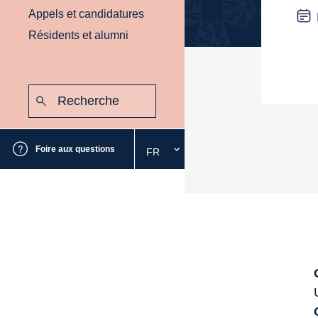
Appels et candidatures
Résidents et alumni
Recherche
:
Envoyer
Foire aux questions
FR
Sélectionnez
la
langue
souhaitée