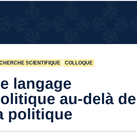
¿QUÉ
¿QUÉ PASA EN LA CASA?
PASA
EN LA
CASA?
CHERCHE SCIENTIFIQUE
COLLOQUE
e langage
olitique au-delà de
a politique