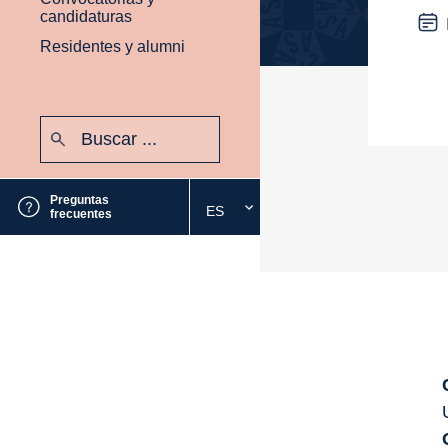
candidaturas
Residentes y alumni
Buscar:
Enviar
Preguntas
ES
Seleccione
frecuentes
el
idioma
deseado