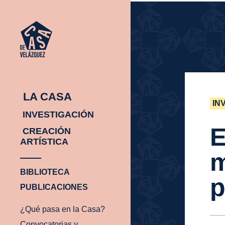
INICIO
¿Q
INICIO
¿Q
PA
EN
CA
LA CASA
IN
INVESTIGACIÓN
E
CREACIÓN
ARTÍSTICA
m
BIBLIOTECA
p
PUBLICACIONES
¿Qué pasa en la Casa?
Convocatorias y