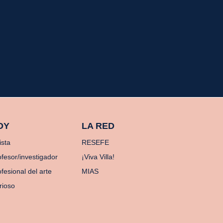
OY
LA RED
ista
RESEFE
ofesor/investigador
¡Viva Villa!
fesional del arte
MIAS
rioso