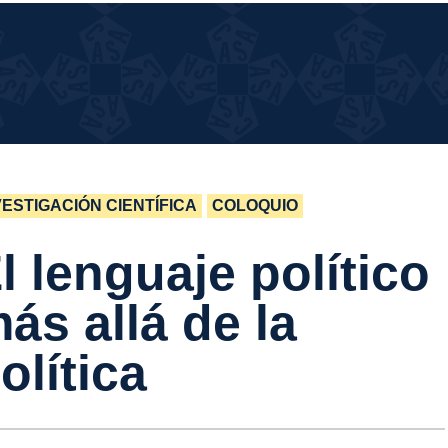
UÉ
UÉ PASA EN LA CASA?
SA
 LA
SA?
VESTIGACIÓN CIENTÍFICA
COLOQUIO
l lenguaje político
ás allá de la
olítica