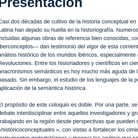
Presentación
Casi dos décadas de cultivo de la historia conceptual e
Latina han dejado su huella en la historiografía. Numer
incluidas algunas obras de referencia bien conocidas, c
Iberconceptos— dan testimonio del vigor de esta corrient
análisis histórico de los mundos ibéricos, especialmente
Revoluciones. Entre los historiadores y científicos en cie
anacronismos semánticos es hoy mucho más aguda de lo q
pasado. Sin embargo, el estudio de los lenguajes de la p
aplicación de la semántica histórica.
El propósito de este coloquio es doble. Por una parte, se
debate interdisciplinar entre aquellos investigadores y g
trabajando en la región desde perspectivas que pueden s
«históricoconceptuales », con vistas a fortalecer los cimie