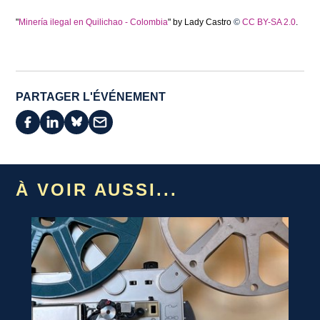
"
Minería ilegal en Quilichao - Colombia
" by Lady Castro
©
CC BY-SA 2.0
.
PARTAGER L'ÉVÉNEMENT
À VOIR AUSSI...