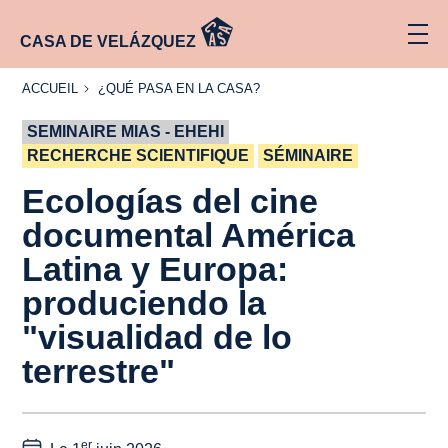
CASA DE VELÁZQUEZ
ACCUEIL
¿QUÉ
ACCUEIL
¿QUÉ PASA EN LA CASA?
PASA
EN LA
SEMINAIRE MIAS - EHEHI
CASA?
RECHERCHE SCIENTIFIQUE
SÉMINAIRE
Ecologías del cine
documental América
Latina y Europa:
produciendo la
"visualidad de lo
terrestre"
er