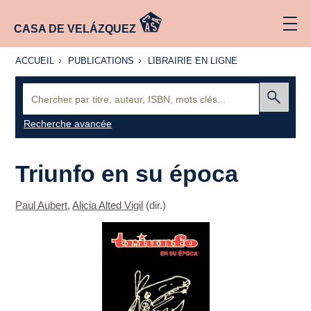
CASA DE VELÁZQUEZ
ACCUEIL
PUBLICATIONS
LIBRAIRIE
ACCUEIL
PUBLICATIONS
LIBRAIRIE EN LIGNE
EN LIGNE
Recherche
:
Envoyer
Recherche avancée
Triunfo en su época
Paul Aubert
,
Alicia Alted Vigil
(dir.)