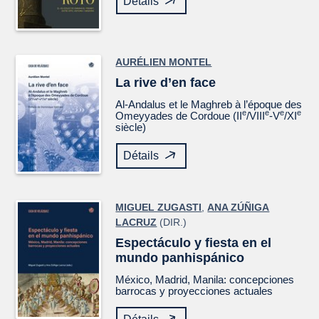
Détails
AURÉLIEN MONTEL
La rive d’en face
Al-Andalus et le Maghreb à l’époque des
e
e
e
e
Omeyyades de Cordoue (II
/VIII
-V
/XI
siècle)
Détails
MIGUEL ZUGASTI
,
ANA ZÚÑIGA
LACRUZ
(DIR.)
Espectáculo y fiesta en el
mundo panhispánico
México, Madrid, Manila: concepciones
barrocas y proyecciones actuales