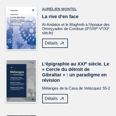
AURÉLIEN MONTEL
La rive d’en face
Al-Andalus et le Maghreb à l’époque des
e
e
e
e
Omeyyades de Cordoue (II
/VIII
-V
/XI
siècle)
Détails
e
L’épigraphie au XXI
siècle. Le
« Cercle du détroit de
Gibraltar » : un paradigme en
révision
Mélanges de la Casa de Velázquez
55-2
Détails