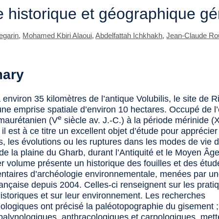
 historique et géographique gé
egarin
,
Mohamed Kbiri Alaoui
,
Abdelfattah Ichkhakh
,
Jean-Claude Ro
ary
à environ 35 kilomètres de l’antique
Volubilis
, le site de R
ne emprise spatiale d’environ 10 hectares. Occupé de l
e
maurétanien (V
siècle av. J.-C.) à la période mérinide (
, il est à ce titre un excellent objet d’étude pour apprécier
s, les évolutions ou les ruptures dans les modes de vie 
de la plaine du Gharb, durant l’Antiquité et le Moyen Âge
r volume présente un historique des fouilles et des étud
taires d’archéologie environnementale, menées par un
ançaise depuis 2004. Celles-ci renseignent sur les prati
historiques et sur leur environnement. Les recherches
logiques ont précisé la paléotopographie du gisement ;
palynologiques, anthracologiques et carpologiques, mett