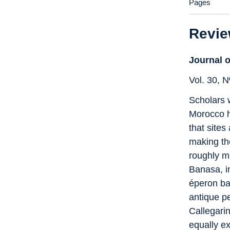
Pages
Revi
Journal 
Vol. 30, N
Scholars 
Morocco ha
that site
making th
roughly m
Banasa, i
éperon ba
antique p
Callegarin
equally e