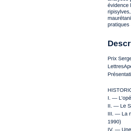
évidence 
ripisylves
maurétanie
pratiques 
Descr
Prix Serg
LettresAp
Présentat
HISTORI
I. — L’op
II. — Le 
III. — La
1990)
IV. — Une