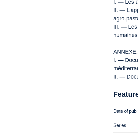
I. — Les 
II. — L’a
agro-past
III. — Le
humaines
ANNEXE.
I. — Docu
méditerra
II. — Doc
Featur
Date of publ
Series