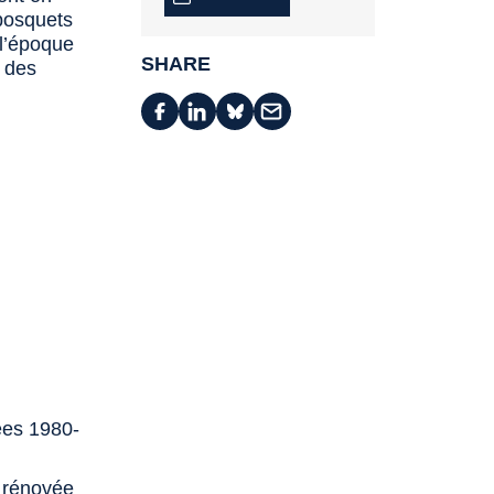
 bosquets
 l’époque
SHARE
n des
ées 1980-
e rénovée