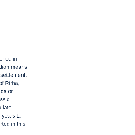
riod in
pation means
 settlement,
of Rirha,
da or
ssic
 late-
 years L.
ted in this