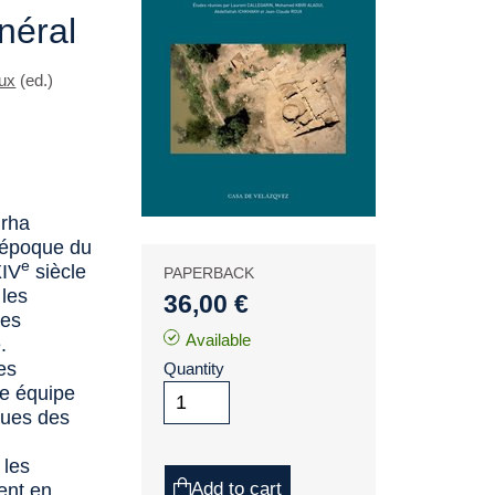
néral
ux
(ed.)
irha
’époque du
e
XIV
siècle
PAPERBACK
 les
36,00 €
des
Available
.
es
Quantity
e équipe
ques des
 les
Add to cart
ent en