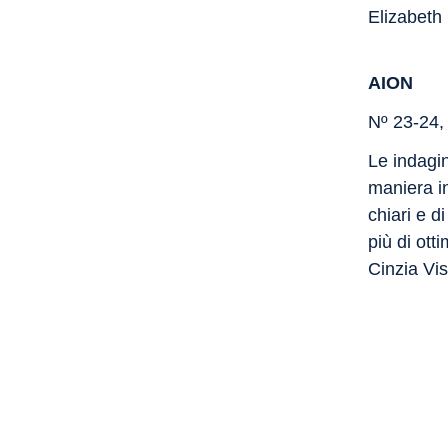
Elizabeth
AION
Nº 23-24,
Le indagin
maniera in
chiari e di
più di ott
Cinzia Vi