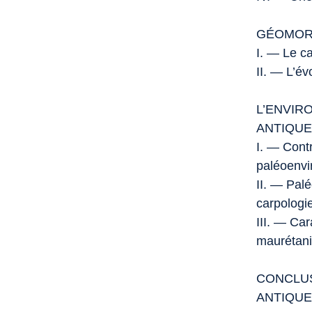
GÉOMORP
I. — Le c
II. — L’év
L’ENVIR
ANTIQUE
I. — Contr
paléoenv
II. — Pal
carpologi
III. — Car
maurétani
CONCLUS
ANTIQUE