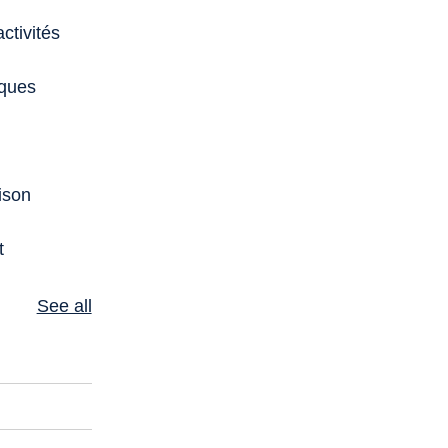
ctivités
iques
ison
t
See all