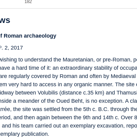
182
ews
of Roman archaeology
º. 2, 2017
wishing to understand the Mauretanian, or pre-Roman, pe
ve a hard time of it: an extraordinary stability of occu
s are regularly covered by Roman and often by Mediaeval
em very hard to access in any organic manner. The site 
idway between Volubilis (distance
c.
35 km) and Thamusi
nside a meander of the Oued Beht, is no exception. A cla
rrée
, the site was settled from the 5th c. B.C. through the
eriod, and then again between the 9th and 14th c. Over 8
 and his team carried out an exemplary excavation, repor
xemplary publication.