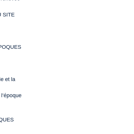
 SITE
ÉPOQUES
e et la
e l’époque
OQUES