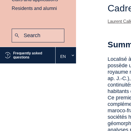
Cadre
Residents and alumni
Laurent Call
Search:
Submit
Summ
Frequently asked
EN
Select
questions
Localisé 
the
possède u
desired
royaume 
language
ap. J.-C.)
continuité
habitants 
Ce premie
complémen
maroco-fr
sociétés 
géomorpho
analyses 