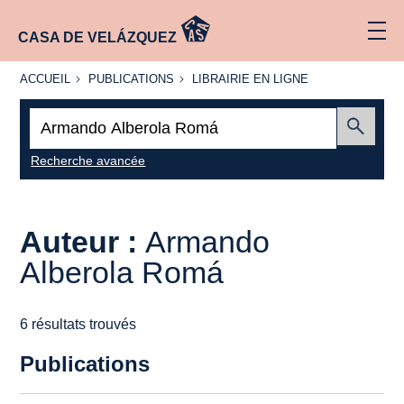
CASA DE VELÁZQUEZ
ACCUEIL
PUBLICATIONS
LIBRAIRIE
ACCUEIL
PUBLICATIONS
LIBRAIRIE EN LIGNE
EN LIGNE
Recherche
:
Envoyer
Recherche avancée
Auteur :
Armando
Alberola Romá
6 résultats trouvés
Publications