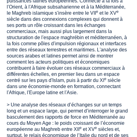
puissances latines européennes. Connecté à la fois à
l'Orient, à l'Afrique subsaharienne et à la Méditerranée,
e
e
le Maghreb islamique s'insère entre le VII
et le XV
siècle dans des connexions complexes qui donnent à
ses ports un rôle croissant dans les échanges
commerciaux, mais aussi plus largement dans la
structuration de l'espace maghrébin et méditerranéen, à
la fois comme pôles d'impulsion régionaux et interfaces
entre des réseaux terrestres et maritimes. L'analyse des
sources arabes et latines permet ainsi de montrer
comment les acteurs politiques et économiques
contribuent à faire évoluer ces réseaux commerciaux à
différentes échelles, en premier lieu dans un espace
e
centré sur les pays d'Islam, puis à partir du XI
siècle
dans une économie-monde en formation, connectant
l'Afrique, l'Europe latine et l'Asie.
> Une analyse des réseaux d’échanges sur un temps
long et un espace large, qui permet d’interroger le grand
basculement des rapports de force en Méditerranée au
cours du Moyen Age : le poids croissant de l’économie
e
e
européenne au Maghreb entre XII
et XV
siècles et,
surtout, le relais économique de l’Italie du nord et de ses