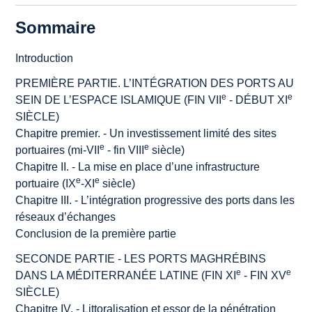
Sommaire
Introduction
PREMIÈRE PARTIE. L’INTÉGRATION DES PORTS AU
e
e
SEIN DE L’ESPACE ISLAMIQUE (FIN VII
- DÉBUT XI
SIÈCLE)
Chapitre premier. - Un investissement limité des sites
e
e
portuaires (mi-VII
- fin VIII
siècle)
Chapitre II. - La mise en place d’une infrastructure
e
e
portuaire (IX
-XI
siècle)
Chapitre III. - L’intégration progressive des ports dans les
réseaux d’échanges
Conclusion de la première partie
SECONDE PARTIE - LES PORTS MAGHRÉBINS
e
e
DANS LA MÉDITERRANÉE LATINE (FIN XI
- FIN XV
SIÈCLE)
Chapitre IV. - Littoralisation et essor de la pénétration