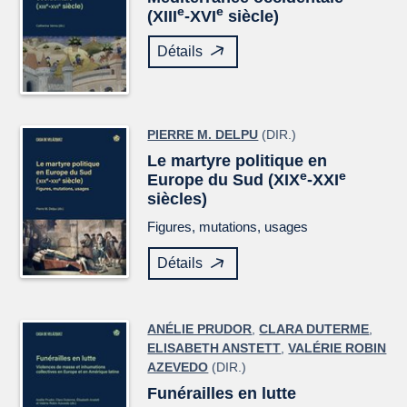
e
e
(XIII
-XVI
siècle)
Détails
PIERRE M. DELPU
(DIR.)
Le martyre politique en
e
e
Europe du Sud (XIX
-XXI
siècles)
Figures, mutations, usages
Détails
ANÉLIE PRUDOR
,
CLARA DUTERME
,
ELISABETH ANSTETT
,
VALÉRIE ROBIN
AZEVEDO
(DIR.)
Funérailles en lutte