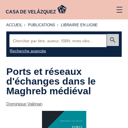
CASA DE VELÁZQUEZ
ACCUEIL
PUBLICATIONS
LIBRAIRIE
ACCUEIL
PUBLICATIONS
LIBRAIRIE EN LIGNE
EN LIGNE
Recherche
:
Envoyer
Recherche avancée
Ports et réseaux
d'échanges dans le
Maghreb médiéval
Dominique Valérian