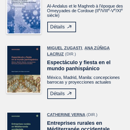
Al-Andalus et le Maghreb à l’époque des
e
e
e
e
Omeyyades de Cordoue (II
/VIII
-V
/XI
siècle)
Détails
MIGUEL ZUGASTI
,
ANA ZÚÑIGA
LACRUZ
(DIR.)
Espectáculo y fiesta en el
mundo panhispánico
México, Madrid, Manila: concepciones
barrocas y proyecciones actuales
Détails
CATHERINE VERNA
(DIR.)
Entreprises rurales en
Méditerranée occidentale