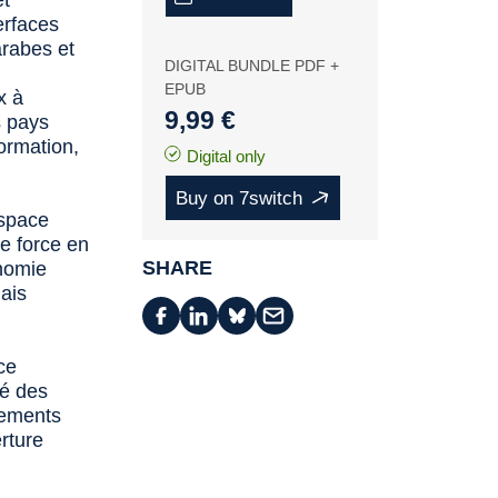
et
erfaces
arabes et
DIGITAL BUNDLE PDF +
EPUB
x à
9,99 €
s pays
ormation,
Digital only
Buy on 7switch
espace
de force en
SHARE
onomie
lais
ce
té des
gements
erture