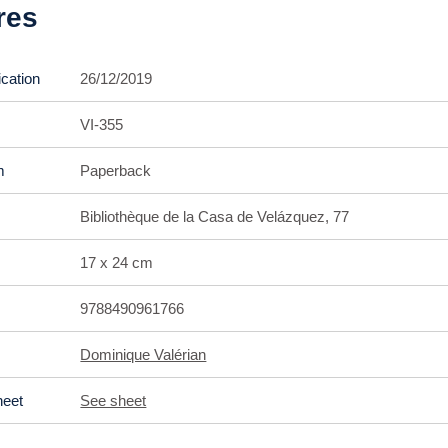
res
ication
26/12/2019
VI-355
m
Paperback
Bibliothèque de la Casa de Velázquez, 77
17 x 24 cm
9788490961766
Dominique Valérian
heet
See sheet