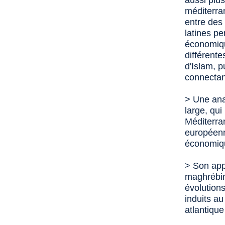
aussi plu
méditerra
entre des
latines p
économiqu
différente
d'Islam, p
connectant
> Une ana
large, qu
Méditerra
européenn
économiqu
> Son app
maghrébin
évolution
induits au
atlantiqu