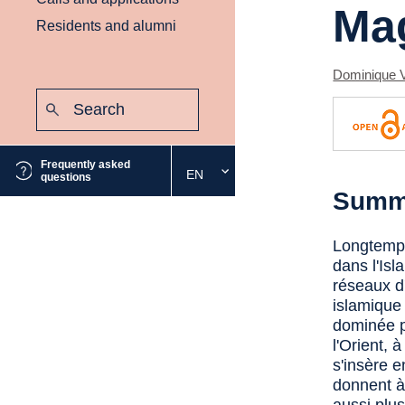
Ma
Residents and alumni
Dominique V
Search:
Submit
Frequently asked
EN
Select
questions
Summ
the
desired
language
Longtemps
dans l'Isl
réseaux d
islamique
dominée p
l'Orient, 
s'insère e
donnent à