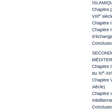
ISLAMIQU
Chapitre p
e
VIII
siècl
Chapitre I
Chapitre I
d’échang
Conclusio
SECONDE
MÉDITER
Chapitre I
e
du XI
-XII
Chapitre V
siècle)
Chapitre 
méditerr
Conclusi