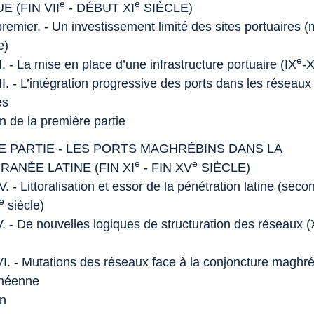
e
e
E (FIN VII
- DÉBUT XI
SIÈCLE)
remier. - Un investissement limité des sites portuaires (
e)
e
I. - La mise en place d’une infrastructure portuaire (IX
-X
II. - L’intégration progressive des ports dans les réseaux
es
n de la première partie
 PARTIE - LES PORTS MAGHRÉBINS DANS LA
e
e
RANÉE LATINE (FIN XI
- FIN XV
SIÈCLE)
V. - Littoralisation et essor de la pénétration latine (sec
e
siècle)
. - De nouvelles logiques de structuration des réseaux (X
VI. - Mutations des réseaux face à la conjoncture maghré
anéenne
on