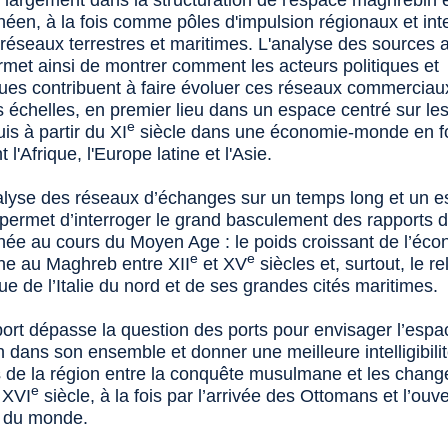
s largement dans la structuration de l'espace maghrébin 
néen, à la fois comme pôles d'impulsion régionaux et int
 réseaux terrestres et maritimes. L'analyse des sources 
ermet ainsi de montrer comment les acteurs politiques et
es contribuent à faire évoluer ces réseaux commerciau
s échelles, en premier lieu dans un espace centré sur le
e
uis à partir du XI
siècle dans une économie-monde en f
 l'Afrique, l'Europe latine et l'Asie.
lyse des réseaux d’échanges sur un temps long et un 
i permet d’interroger le grand basculement des rapports 
née au cours du Moyen Age : le poids croissant de l’éc
e
e
e au Maghreb entre XII
et XV
siècles et, surtout, le re
e de l’Italie du nord et de ses grandes cités maritimes.
ort dépasse la question des ports pour envisager l’espa
 dans son ensemble et donner une meilleure intelligibili
s de la région entre la conquête musulmane et les chan
e
 XVI
siècle, à la fois par l’arrivée des Ottomans et l’ouv
e du monde.