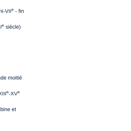
e
mi-VII
- fin
e
I
siècle)
onde moitié
e
e
III
-XV
bine et