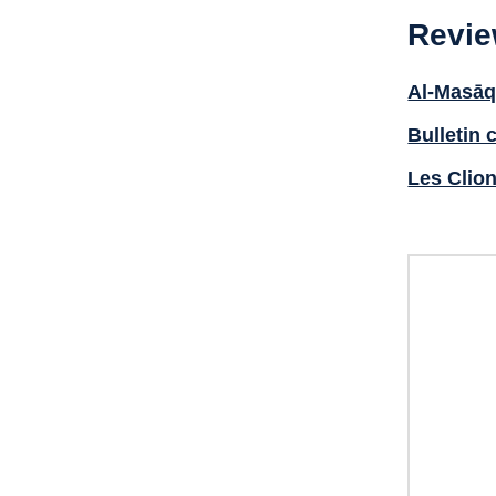
Revi
Al-Masāq
Bulletin 
Les Clio