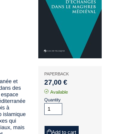
PAPERBACK
anée et
27,00 €
 dans des
Available
n espace
Quantity
éditerranée
is à
b islamique
xes qui
iaux, mais
Add to cart