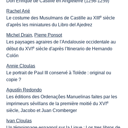
Don Enrique de Castille en Angleterre (1256-1259)
Rachel Arié
e
Le costume des Musulmans de Castille au XIII
siècle
d'après les miniatures du Libro del Ajedrez
Michel Drain
,
Pierre Ponsot
Les paysages agraires de l'Andalousie occidentale au
e
début du XVI
siècle d'après l'Itinerario de Hernando
Colón
Annie Cloulas
Le portrait de Paul III conservé à Tolède : original ou
copie ?
Agustín Redondo
Les éditions des Ordenaçôes Manuelinas faites par les
e
imprimeurs sévillans de la première moitié du XVI
siècle, Jacobo et Juan Cromberger
Ivan Cloulas
Un témoignage espagnol sur la Ligue : Los tres libros de