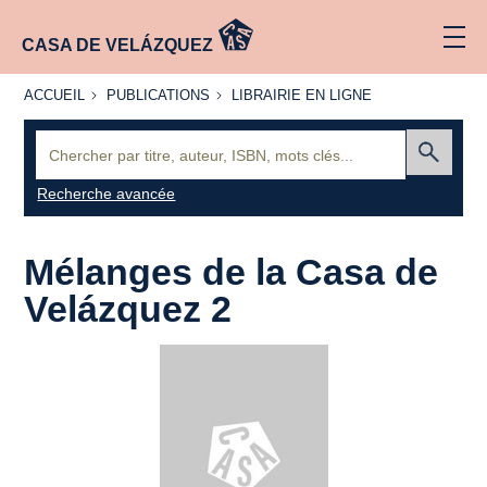
CASA DE VELÁZQUEZ
ACCUEIL
PUBLICATIONS
LIBRAIRIE
ACCUEIL
PUBLICATIONS
LIBRAIRIE EN LIGNE
EN LIGNE
Recherche
:
Envoyer
Recherche avancée
Mélanges de la Casa de
Velázquez 2