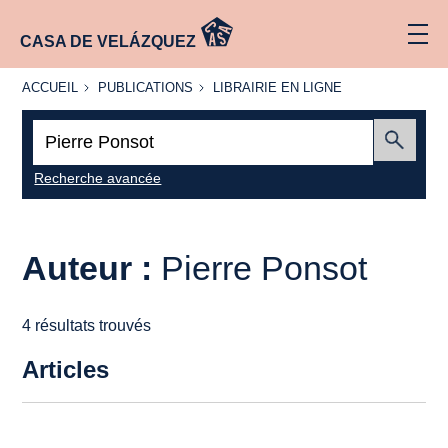
CASA DE VELÁZQUEZ
ACCUEIL
PUBLICATIONS
LIBRAIRIE
ACCUEIL
PUBLICATIONS
LIBRAIRIE EN LIGNE
EN LIGNE
Recherche
:
Envoyer
Recherche avancée
Auteur :
Pierre Ponsot
4 résultats trouvés
Articles