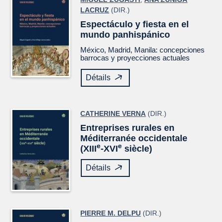
LACRUZ
(DIR.)
Espectáculo y fiesta en el
mundo panhispánico
México, Madrid, Manila: concepciones
barrocas y proyecciones actuales
Détails
CATHERINE VERNA
(DIR.)
Entreprises rurales en
Méditerranée occidentale
e
e
(XIII
-XVI
siècle)
Détails
PIERRE M. DELPU
(DIR.)