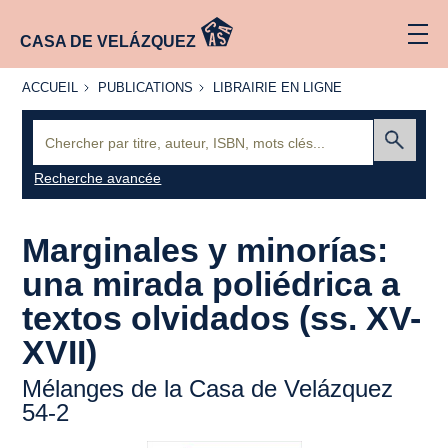
CASA DE VELÁZQUEZ
ACCUEIL
PUBLICATIONS
LIBRAIRIE
ACCUEIL
PUBLICATIONS
LIBRAIRIE EN LIGNE
EN LIGNE
Recherche
:
Envoyer
Recherche avancée
Marginales y minorías:
una mirada poliédrica a
textos olvidados (ss. XV-
XVII)
Mélanges de la Casa de Velázquez
54-2