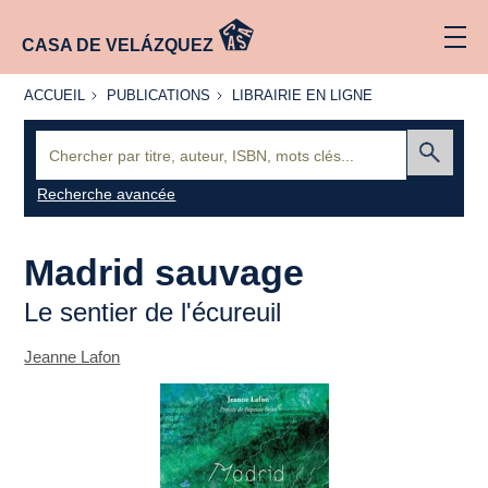
CASA DE VELÁZQUEZ
ACCUEIL
PUBLICATIONS
LIBRAIRIE
ACCUEIL
PUBLICATIONS
LIBRAIRIE EN LIGNE
EN LIGNE
Recherche
:
Envoyer
Recherche avancée
Madrid sauvage
Le sentier de l'écureuil
Jeanne Lafon