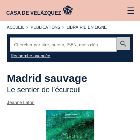
CASA DE VELÁZQUEZ
ACCUEIL
PUBLICATIONS
LIBRAIRIE
ACCUEIL
PUBLICATIONS
LIBRAIRIE EN LIGNE
EN LIGNE
Recherche
:
Envoyer
Recherche avancée
Madrid sauvage
Le sentier de l'écureuil
Jeanne Lafon