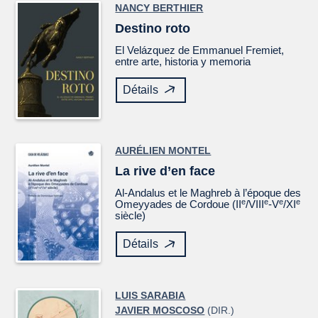
NANCY BERTHIER
Destino roto
El
Velázquez
de Emmanuel Fremiet,
entre arte, historia y memoria
Détails
AURÉLIEN MONTEL
La rive d’en face
Al-Andalus et le Maghreb à l’époque des
e
e
e
e
Omeyyades de Cordoue (II
/VIII
-V
/XI
siècle)
Détails
LUIS SARABIA
JAVIER MOSCOSO
(DIR.)