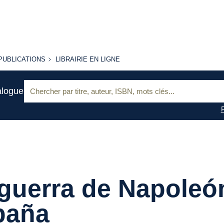
PUBLICATIONS
LIBRAIRIE
PUBLICATIONS
LIBRAIRIE EN LIGNE
EN LIGNE
Recherche
alogue
:
guerra de Napoleó
paña