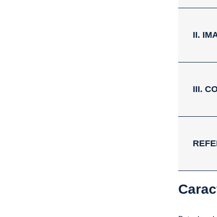
II. 
III.
REFE
Carac