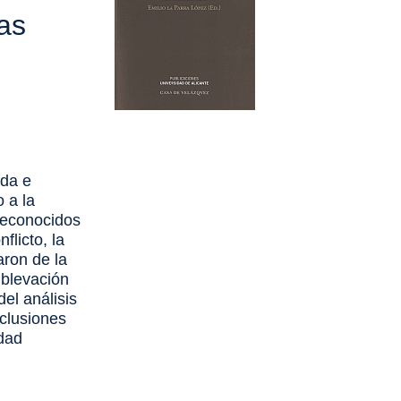
as
ada e
 a la
reconocidos
flicto, la
aron de la
ublevación
el análisis
nclusiones
idad