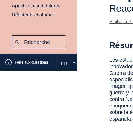
Reacc
Appels et candidatures
Résidents et alumni
Emilio La P
Recherche
Résu
:
Envoyer
Los estudi
Foire aux questions
FR
Sélectionnez
innovador
la
Guerra de
langue
especialis
souhaitée
imagen qu
guerra y 
contra Nap
enriquece
sobre la 
española 