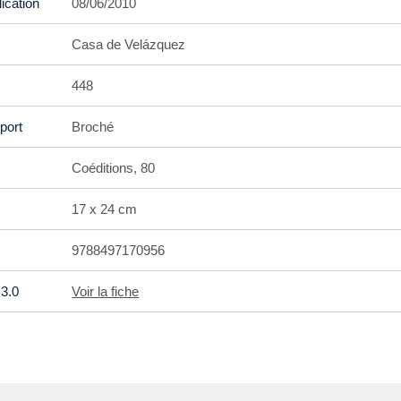
ication
08/06/2010
Casa de Velázquez
448
port
Broché
Coéditions, 80
17 x 24 cm
9788497170956
3.0
Voir la fiche