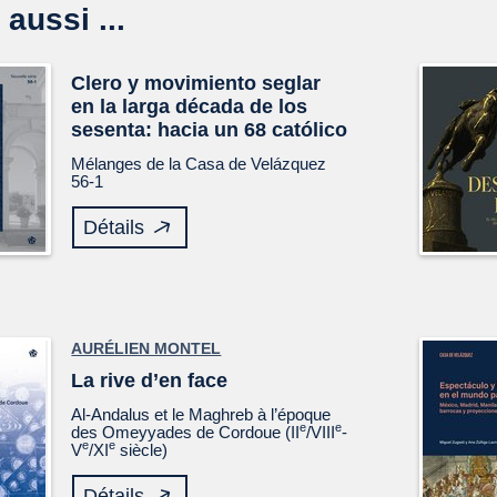
 aussi ...
Clero y movimiento seglar
en la larga década de los
sesenta: hacia un 68 católico
Mélanges de la Casa de Velázquez
56-1
Détails
AURÉLIEN MONTEL
La rive d’en face
Al-Andalus et le Maghreb à l’époque
e
e
des Omeyyades de Cordoue (II
/VIII
-
e
e
V
/XI
siècle)
Détails