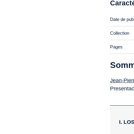
Caract
Date de publ
Collection
Pages
Somm
Jean-Pier
Presentac
I. L