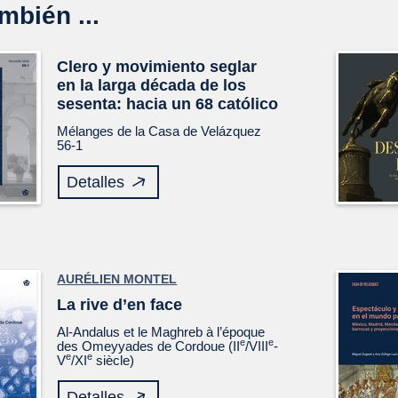
mbién ...
Clero y movimiento seglar
en la larga década de los
sesenta: hacia un 68 católico
Mélanges de la Casa de Velázquez
56-1
Detalles
AURÉLIEN MONTEL
La rive d’en face
Al-Andalus et le Maghreb à l’époque
e
e
des Omeyyades de Cordoue (II
/VIII
-
e
e
V
/XI
siècle)
Detalles