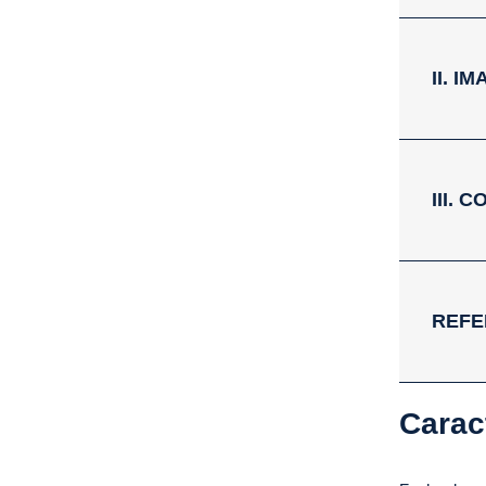
II. 
III.
REFE
Carac