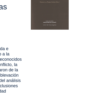
as
ada e
 a la
reconocidos
flicto, la
aron de la
ublevación
el análisis
nclusiones
idad