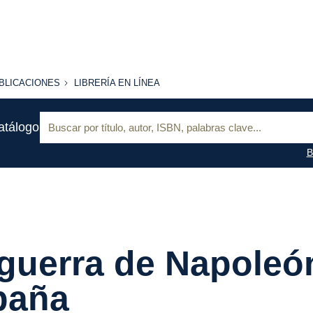
BLICACIONES
LIBRERÍA
BLICACIONES
LIBRERÍA EN LÍNEA
EN
LÍNEA
Buscar:
atálogo
B
guerra de Napoleó
paña