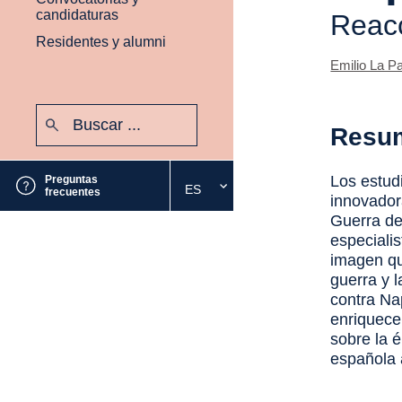
candidaturas
Reacc
Residentes y alumni
Emilio La P
Buscar:
Resu
Enviar
Los estudi
Preguntas
ES
Seleccione
frecuentes
innovador
el
Guerra de
idioma
especialis
deseado
imagen qu
guerra y 
contra Nap
enriquece
sobre la 
española 