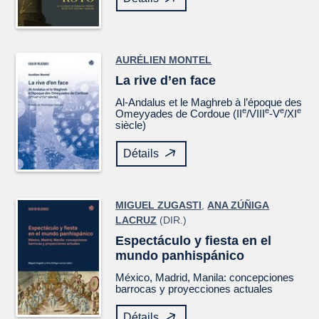
AURÉLIEN MONTEL
La rive d’en face
Al-Andalus et le Maghreb à l’époque des
e
e
e
e
Omeyyades de Cordoue (II
/VIII
-V
/XI
siècle)
Détails
MIGUEL ZUGASTI
,
ANA ZÚÑIGA
LACRUZ
(DIR.)
Espectáculo y fiesta en el
mundo panhispánico
México, Madrid, Manila: concepciones
barrocas y proyecciones actuales
Détails