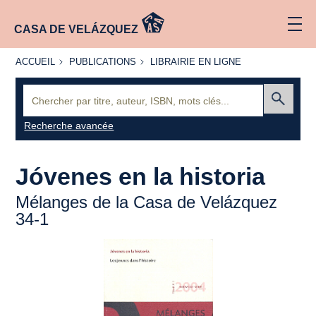
CASA DE VELÁZQUEZ
ACCUEIL
PUBLICATIONS
LIBRAIRIE
ACCUEIL
PUBLICATIONS
LIBRAIRIE EN LIGNE
EN LIGNE
Recherche
:
Envoyer
Recherche avancée
Jóvenes en la historia
Mélanges de la Casa de Velázquez
34-1