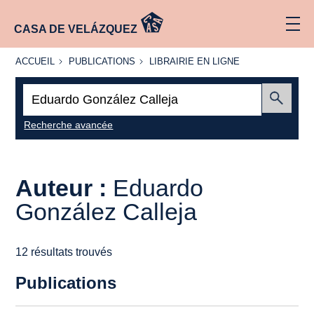
CASA DE VELÁZQUEZ
ACCUEIL
PUBLICATIONS
LIBRAIRIE
ACCUEIL
PUBLICATIONS
LIBRAIRIE EN LIGNE
EN LIGNE
Recherche
:
Envoyer
Recherche avancée
Auteur :
Eduardo
González Calleja
12 résultats trouvés
Publications