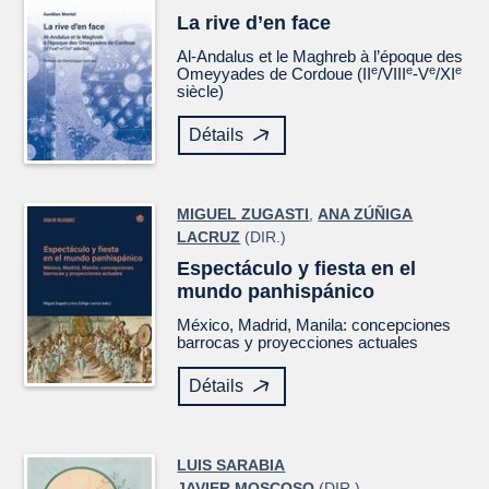
La rive d’en face
Al-Andalus et le Maghreb à l’époque des
e
e
e
e
Omeyyades de Cordoue (II
/VIII
-V
/XI
siècle)
Détails
MIGUEL ZUGASTI
,
ANA ZÚÑIGA
LACRUZ
(DIR.)
Espectáculo y fiesta en el
mundo panhispánico
México, Madrid, Manila: concepciones
barrocas y proyecciones actuales
Détails
LUIS SARABIA
JAVIER MOSCOSO
(DIR.)