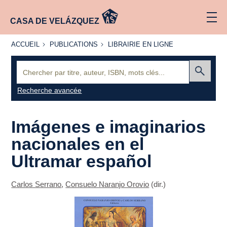
CASA DE VELÁZQUEZ
ACCUEIL
PUBLICATIONS
LIBRAIRIE
ACCUEIL
PUBLICATIONS
LIBRAIRIE EN LIGNE
EN LIGNE
Recherche
:
Envoyer
Recherche avancée
Imágenes e imaginarios
nacionales en el
Ultramar español
Carlos Serrano
,
Consuelo Naranjo Orovio
(dir.)