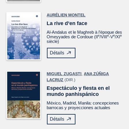
AURÉLIEN MONTEL
La rive d’en face
Al-Andalus et le Maghreb à l’époque des
e
e
e
e
Omeyyades de Cordoue (II
/VIII
-V
/XI
siècle)
Détails
MIGUEL ZUGASTI
,
ANA ZÚÑIGA
LACRUZ
(DIR.)
Espectáculo y fiesta en el
mundo panhispánico
México, Madrid, Manila: concepciones
barrocas y proyecciones actuales
Détails