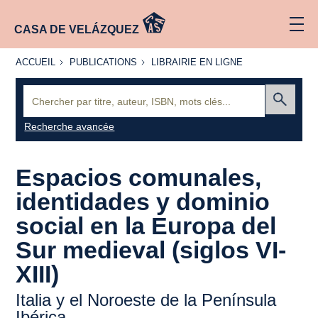
CASA DE VELÁZQUEZ
ACCUEIL
PUBLICATIONS
LIBRAIRIE
ACCUEIL
PUBLICATIONS
LIBRAIRIE EN LIGNE
EN LIGNE
Recherche
:
Envoyer
Recherche avancée
Espacios comunales,
identidades y dominio
social en la Europa del
Sur medieval (siglos VI-
XIII)
Italia y el Noroeste de la Península
Ibérica