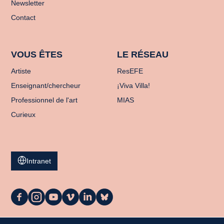
Newsletter
Contact
VOUS ÊTES
LE RÉSEAU
Artiste
ResEFE
Enseignant/chercheur
¡Viva Villa!
Professionnel de l'art
MIAS
Curieux
Intranet
La
La
La
La
La
La
Casa
Casa
Casa
Casa
Casa
Casa
sur
sur
sur
sur
sur
sur