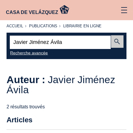
CASA DE VELÁZQUEZ
ACCUEIL
PUBLICATIONS
LIBRAIRIE
ACCUEIL
PUBLICATIONS
LIBRAIRIE EN LIGNE
EN LIGNE
Recherche
:
Envoyer
Recherche avancée
Auteur :
Javier Jiménez
Ávila
2 résultats trouvés
Articles