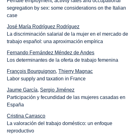
Female employment, activity rates and occupational
segregation by sex: some considerations on the Italian
case
José María Rodríguez Rodríguez
La discriminación salarial de la mujer en el mercado de
trabajo español: una aproximación empírica
Fernando Fernández Méndez de Andes
Los determinantes de la oferta de trabajo femenina
François Bourguignon
,
Thierry Magnac
Labor supply and taxation in France
Jaume García
,
Sergio Jiménez
Participación y fecundidad de las mujeres casadas en
España
Cristina Carrasco
La valoración del trabajo doméstico: un enfoque
reproductivo