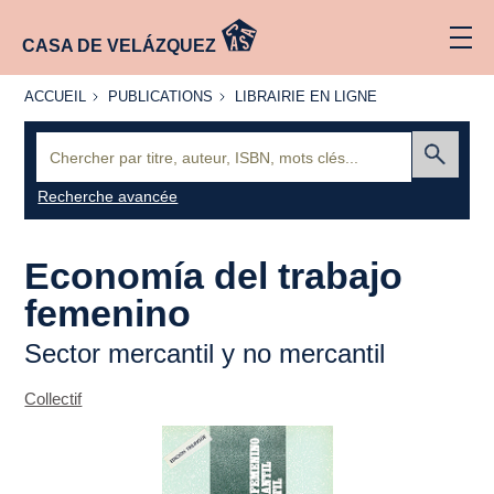
CASA DE VELÁZQUEZ
ACCUEIL
PUBLICATIONS
LIBRAIRIE
ACCUEIL
PUBLICATIONS
LIBRAIRIE EN LIGNE
EN LIGNE
Recherche
:
Envoyer
Recherche avancée
Economía del trabajo
femenino
Sector mercantil y no mercantil
Collectif