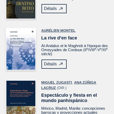
Détails
AURÉLIEN MONTEL
La rive d’en face
Al-Andalus et le Maghreb à l’époque des
e
e
e
e
Omeyyades de Cordoue (II
/VIII
-V
/XI
siècle)
Détails
MIGUEL ZUGASTI
,
ANA ZÚÑIGA
LACRUZ
(DIR.)
Espectáculo y fiesta en el
mundo panhispánico
México, Madrid, Manila: concepciones
barrocas y proyecciones actuales