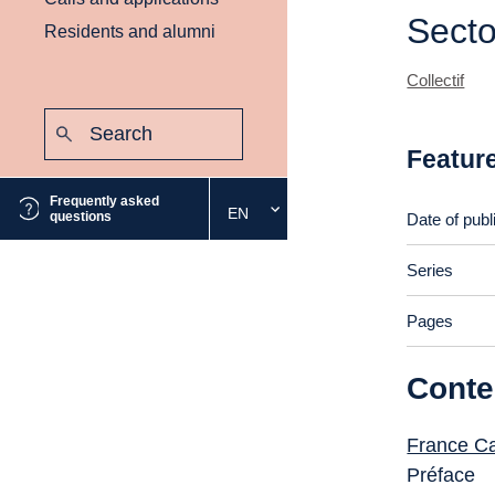
Secto
Residents and alumni
Collectif
Search:
Submit
Featur
Frequently asked
EN
Select
questions
Date of publ
the
desired
Series
language
Pages
Conte
France Ca
Préface