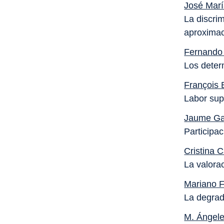
José Marí
La discri
aproximac
Fernando
Los deter
François 
Labor sup
Jaume Ga
Participa
Cristina 
La valora
Mariano F
La degrad
M. Ángel