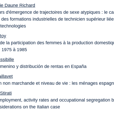
ie Daune Richard
urs d'émergence de trajectoires de sexe atypiques : le c
s des formations industrielles de technicien supérieur lié
 technologies
Roy
 de la participation des femmes à la production domesti
e 1975 à 1985
sibille
emenino y distribución de rentas en España
illavet
n non marchande et niveau de vie : les ménages espagn
Stirati
ployment, activity rates and occupational segregation b
iderations on the Italian case