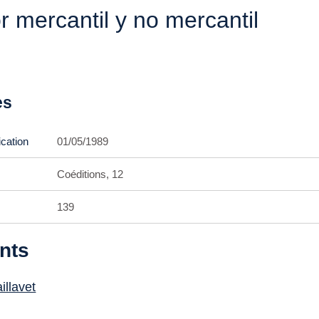
r mercantil y no mercantil
es
ication
01/05/1989
Coéditions, 12
139
nts
illavet