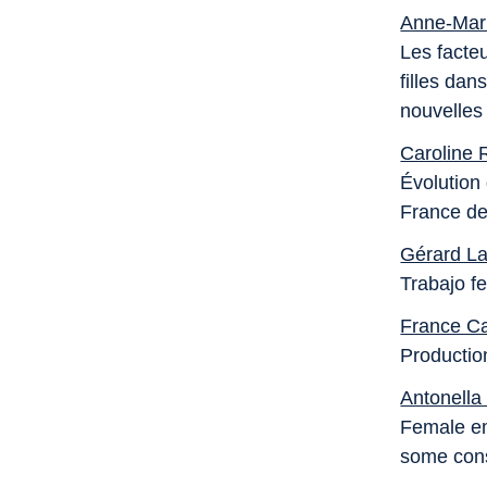
Anne-Mar
Les facte
filles dan
nouvelles
Caroline 
Évolution
France d
Gérard Las
Trabajo f
France Ca
Productio
Antonella 
Female em
some cons