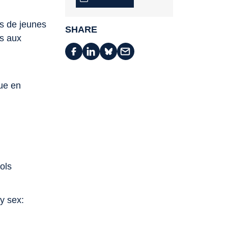
as de jeunes
SHARE
es aux
que en
ols
y sex: