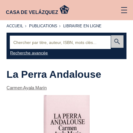
CASA DE VELÁZQUEZ
ACCUEIL
PUBLICATIONS
LIBRAIRIE
ACCUEIL
PUBLICATIONS
LIBRAIRIE EN LIGNE
EN LIGNE
Recherche
:
Envoyer
Recherche avancée
La Perra Andalouse
Carmen Ayala Marín