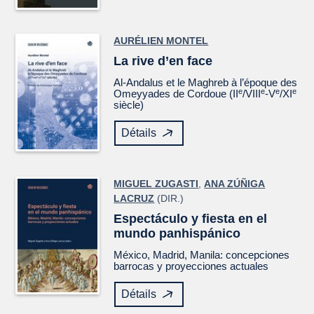
AURÉLIEN MONTEL
La rive d’en face
Al-Andalus et le Maghreb à l’époque des
e
e
e
e
Omeyyades de Cordoue (II
/VIII
-V
/XI
siècle)
Détails
MIGUEL ZUGASTI
,
ANA ZÚÑIGA
LACRUZ
(DIR.)
Espectáculo y fiesta en el
mundo panhispánico
México, Madrid, Manila: concepciones
barrocas y proyecciones actuales
Détails