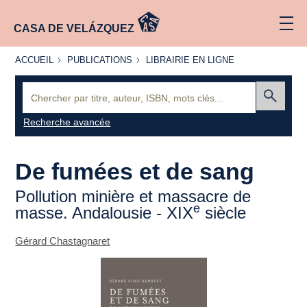
CASA DE VELÁZQUEZ
ACCUEIL
PUBLICATIONS
LIBRAIRIE
ACCUEIL
PUBLICATIONS
LIBRAIRIE EN LIGNE
EN LIGNE
Recherche
:
Envoyer
Recherche avancée
De fumées et de sang
Pollution minière et massacre de
e
masse. Andalousie - XIX
siècle
Gérard Chastagnaret