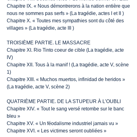
Chapitre IX. « Nous démontrerons à la nation entière que
nous ne sommes pas serfs » (
La tragédie
, actes I et II )
Chapitre X. « Toutes mes sympathies sont du côté des
villages » (
La tragédie
, acte III )
TROISIÈME PARTIE. LE MASSACRE
Chapitre XI. Rio Tinto coeur de cible (
La tragédie
, acte
IV)
Chapitre XII. Tous à la manif ! (
La tragédie
, acte V, scène
1)
Chapitre XIII. «
Muchos muertos, infinidad de heridos
»
(
La tragédie
, acte V, scène 2)
QUATRIÈME PARTIE. DE LA STUPEUR À L’OUBLI
Chapitre XIV. « Tout le sang versé retombe sur le banc
bleu »
Chapitre XV. « Un féodalisme industriel jamais vu »
Chapitre XVI. « Les victimes seront oubliées »