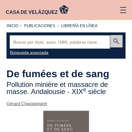
CASA DE VELÁZQUEZ
INICIO
PUBLICACIONES
LIBRERÍA
INICIO
PUBLICACIONES
LIBRERÍA EN LÍNEA
EN
LÍNEA
Buscar:
Enviar
Búsqueda avanzada
De fumées et de sang
Pollution minière et massacre de
e
masse. Andalousie - XIX
siècle
Gérard Chastagnaret