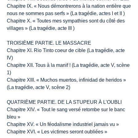
Chapitre IX. « Nous démontrerons à la nation entière que
nous ne sommes pas serfs » (
La tragédie
, actes I et II )
Chapitre X. « Toutes mes sympathies sont du côté des
villages » (
La tragédie
, acte III )
TROISIÈME PARTIE. LE MASSACRE
Chapitre XI. Rio Tinto coeur de cible (
La tragédie
, acte
IV)
Chapitre XII. Tous à la manif ! (
La tragédie
, acte V, scène
1)
Chapitre XIII. «
Muchos muertos, infinidad de heridos
»
(
La tragédie
, acte V, scène 2)
QUATRIÈME PARTIE. DE LA STUPEUR À L’OUBLI
Chapitre XIV. « Tout le sang versé retombe sur le banc
bleu »
Chapitre XV. « Un féodalisme industriel jamais vu »
Chapitre XVI. « Les victimes seront oubliées »