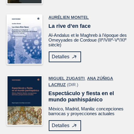
AURÉLIEN MONTEL
La rive d’en face
Al-Andalus et le Maghreb à l’époque des
e
e
e
e
Omeyyades de Cordoue (II
/VIII
-V
/XI
siècle)
Detalles
MIGUEL ZUGASTI
,
ANA ZÚÑIGA
LACRUZ
(DIR.)
Espectáculo y fiesta en el
mundo panhispánico
México, Madrid, Manila: concepciones
barrocas y proyecciones actuales
Detalles