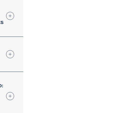
ES
O: