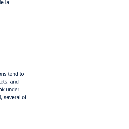
de la
ons tend to
acts, and
ok under
, several of