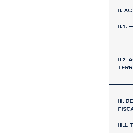
II. 
II.1
II.2
TERR
III.
FISC
III.