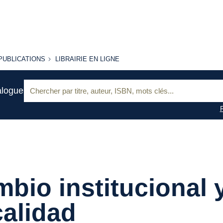
PUBLICATIONS
LIBRAIRIE
PUBLICATIONS
LIBRAIRIE EN LIGNE
EN LIGNE
Recherche
alogue
:
bio institucional 
calidad