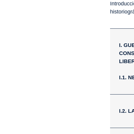
Introducci
historiogr
I. G
CONS
LIBE
I.1.
I.2.