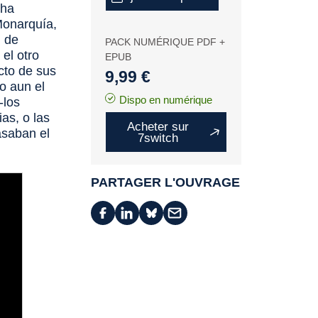
 ha
 Monarquía,
n de
PACK NUMÉRIQUE PDF +
 el otro
EPUB
icto de sus
9,99 €
 o aun el
Dispo en numérique
-los
as, o las
Acheter sur
asaban el
7switch
PARTAGER L'OUVRAGE