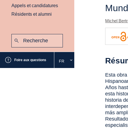
Mund
Appels et candidatures
Résidents et alumni
Michel Bert
Recherche
:
Envoyer
Résu
Foire aux questions
FR
Sélectionnez
la
langue
Esta obra
souhaitée
Hispanoam
Años hast
esta histo
historia 
interdepe
más ampli
Resultado
especiali