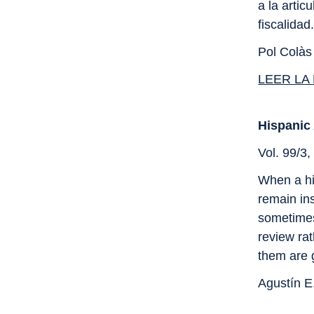
a la artic
fiscalidad
Pol Colàs
LEER LA
Hispanic
Vol. 99/3
When a hi
remain ins
sometimes
review rat
them are 
Agustín E