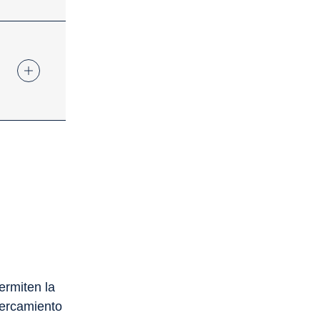
Y
ermiten la
cercamiento