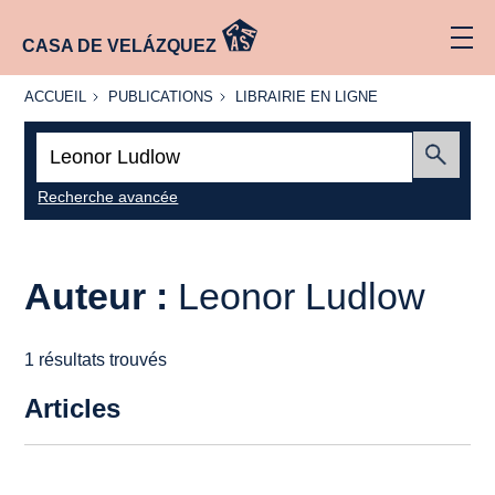
CASA DE VELÁZQUEZ
ACCUEIL
PUBLICATIONS
LIBRAIRIE
ACCUEIL
PUBLICATIONS
LIBRAIRIE EN LIGNE
EN LIGNE
Recherche
:
Envoyer
Recherche avancée
Auteur :
Leonor Ludlow
1 résultats trouvés
Articles