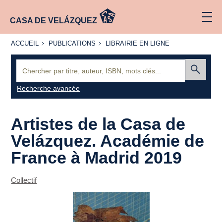
CASA DE VELÁZQUEZ
ACCUEIL
PUBLICATIONS
LIBRAIRIE
ACCUEIL
PUBLICATIONS
LIBRAIRIE EN LIGNE
EN LIGNE
Recherche
:
Envoyer
Recherche avancée
Artistes de la Casa de
Velázquez. Académie de
France à Madrid 2019
Collectif