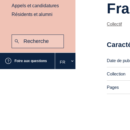
Fra
Appels et candidatures
Résidents et alumni
Collectif
Recherche
:
Caract
Envoyer
Date de publ
Foire aux questions
FR
Sélectionnez
la
Collection
langue
souhaitée
Pages