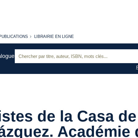
PUBLICATIONS
LIBRAIRIE
PUBLICATIONS
LIBRAIRIE EN LIGNE
EN LIGNE
Recherche
alogue
:
istes de la Casa de
ázquez. Académie 