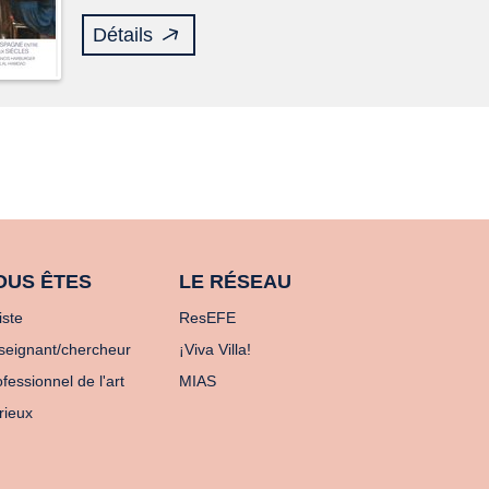
Détails
OUS ÊTES
LE RÉSEAU
iste
ResEFE
seignant/chercheur
¡Viva Villa!
fessionnel de l'art
MIAS
rieux