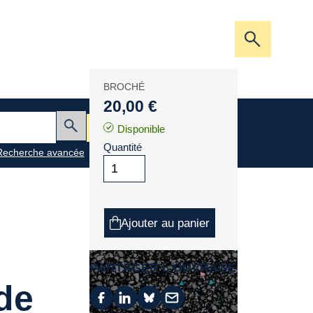
Ouvrir/fer
la
barre
BROCHÉ
de
20,00 €
recherche
Mon panier
Disponible
Envoyer
Quantité
Recherche avancée
Ajouter au panier
PARTAGER L'OUVRAGE
de