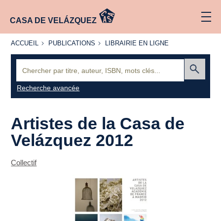
CASA DE VELÁZQUEZ
ACCUEIL
PUBLICATIONS
LIBRAIRIE
ACCUEIL
PUBLICATIONS
LIBRAIRIE EN LIGNE
EN LIGNE
Recherche
:
Envoyer
Recherche avancée
Artistes de la Casa de
Velázquez 2012
Collectif