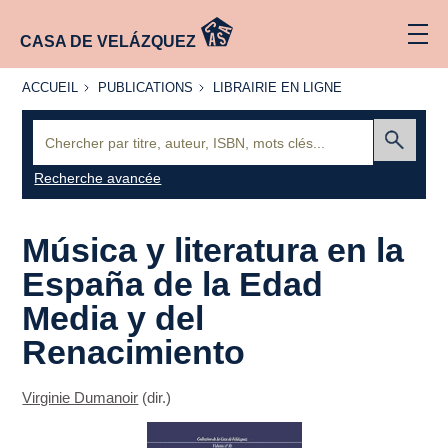
CASA DE VELÁZQUEZ
ACCUEIL
PUBLICATIONS
LIBRAIRIE
ACCUEIL
PUBLICATIONS
LIBRAIRIE EN LIGNE
EN LIGNE
Recherche
:
Envoyer
Recherche avancée
Música y literatura en la
España de la Edad
Media y del
Renacimiento
Virginie Dumanoir
(dir.)