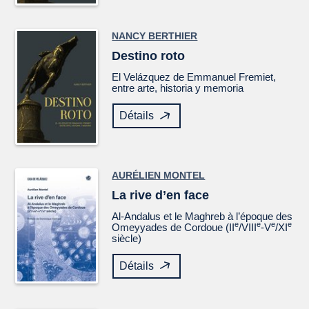
NANCY BERTHIER
Destino roto
El
Velázquez
de Emmanuel Fremiet,
entre arte, historia y memoria
Détails
AURÉLIEN MONTEL
La rive d’en face
Al-Andalus et le Maghreb à l’époque des
e
e
e
e
Omeyyades de Cordoue (II
/VIII
-V
/XI
siècle)
Détails