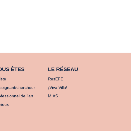
OUS ÊTES
LE RÉSEAU
iste
ResEFE
seignant/chercheur
¡Viva Villa!
fessionnel de l'art
MIAS
rieux