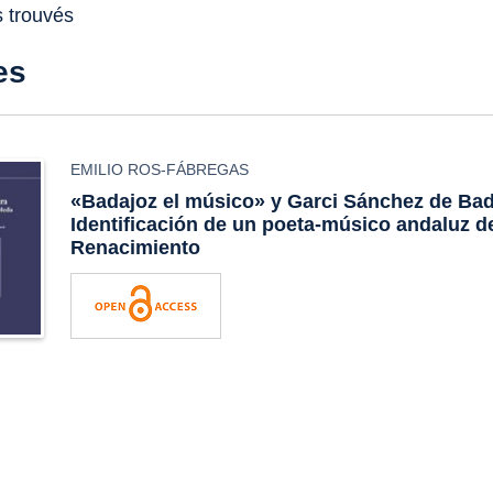
s trouvés
es
EMILIO ROS-FÁBREGAS
«Badajoz el músico» y Garci Sánchez de Bad
Identificación de un poeta-músico andaluz d
Renacimiento