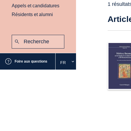
1 résultat
Appels et candidatures
Résidents et alumni
Articl
Recherche
:
Envoyer
Foire aux questions
FR
Sélectionnez
la
langue
souhaitée