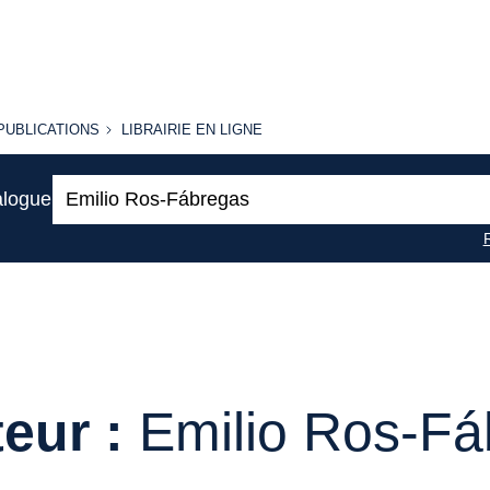
PUBLICATIONS
LIBRAIRIE
PUBLICATIONS
LIBRAIRIE EN LIGNE
EN LIGNE
Recherche
alogue
:
eur :
Emilio Ros-F