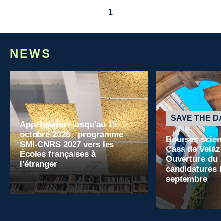
1
NEWS
SAVE THE D
Appel ouvert jusqu'au 15
octobre 2026 : programme
Bourses scient
SMI-CNRS 2027 vers les
Casa de Veláz
Écoles françaises à
Ouverture du 
l'étranger
candidatures l
septembre
Read more