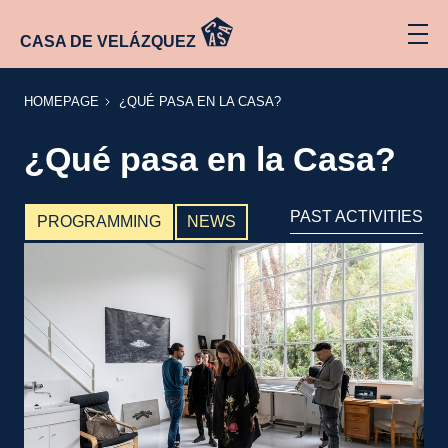
CASA DE VELÁZQUEZ
HOMEPAGE
¿QUÉ
HOMEPAGE
¿QUÉ PASA EN LA CASA?
PASA
EN LA
CASA?
¿Qué pasa en la Casa?
PAST ACTIVITIES
PROGRAMMING
NEWS