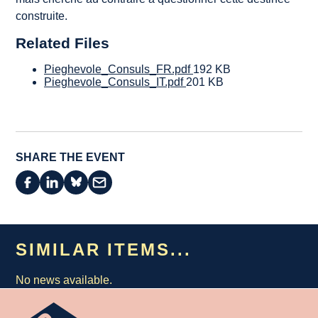
construite.
Related Files
Pieghevole_Consuls_FR.pdf
192 KB
Pieghevole_Consuls_IT.pdf
201 KB
SHARE THE EVENT
SIMILAR ITEMS...
No news available.