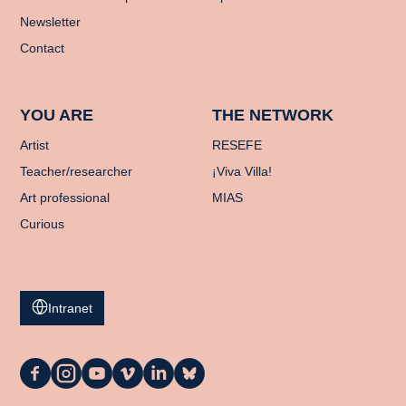
Newsletter
Contact
YOU ARE
THE NETWORK
Artist
RESEFE
Teacher/researcher
¡Viva Villa!
Art professional
MIAS
Curious
Intranet
La
La
La
La
La
La
Casa
Casa
Casa
Casa
Casa
Casa