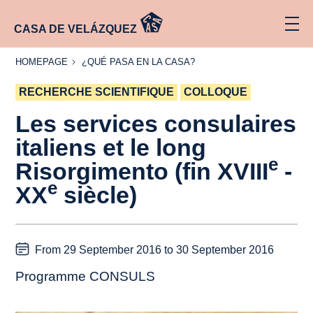
CASA DE VELÁZQUEZ
HOMEPAGE
¿QUÉ
HOMEPAGE
¿QUÉ PASA EN LA CASA?
PASA
EN LA
RECHERCHE SCIENTIFIQUE
CASA?
COLLOQUE
Les services consulaires
italiens et le long
e
Risorgimento
(fin XVIII
-
e
XX
siècle)
From 29 September 2016 to 30 September 2016
Programme CONSULS