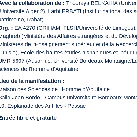
Avec la collaboration de :
Thouraya BELKAHIA (Univers
(Université Alger 2), Larbi ERBATI (Institut national des 
patrimoine, Rabat)
Org. :
EA 4270 (CRIHAM, FLSH/Université de Limoges), 
Maghreb (Ministère des Affaires étrangères et du Dévelo
Ministères de l’Enseignement supérieur et de la Recherch
Tunisie), École des hautes études hispaniques et ibériq
UMR 5607 (Ausonius, Université Bordeaux Montaigne/L
sciences de l’homme d’Aquitaine
Lieu de la manifestation :
Maison des Sciences de l’Homme d’Aquitaine
Salle Jean Borde - Campus universitaire Bordeaux Mont
10, Esplanade des Antilles - Pessac
Entrée libre et gratuite