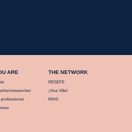
OU ARE
THE NETWORK
ist
RESEFE
acher/researcher
¡Viva Villa!
 professional
MIAS
rious