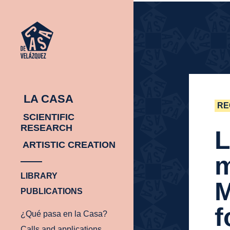
HOMEPAGE
HOMEPAGE
LA CASA
RE
SCIENTIFIC
RESEARCH
L
ARTISTIC CREATION
m
LIBRARY
M
PUBLICATIONS
f
¿Qué pasa en la Casa?
Calls and applications