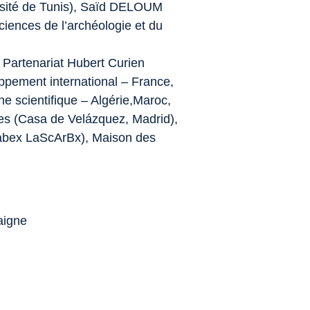
ité de Tunis), Saïd DELOUM
sciences de l’archéologie et du
Partenariat Hubert Curien
ppement international – France,
e scientifique – Algérie,Maroc,
ues (Casa de Velázquez, Madrid),
abex LaScArBx), Maison des
aigne