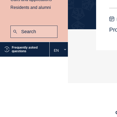
Residents and alumni
Search:
Pr
Submit
Frequently asked
EN
Select
questions
the
desired
language