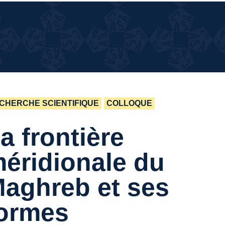
¿QUÉ
¿QUÉ PASA EN LA CASA?
PASA
EN LA
CASA?
CHERCHE SCIENTIFIQUE
COLLOQUE
a frontière
éridionale du
aghreb et ses
ormes