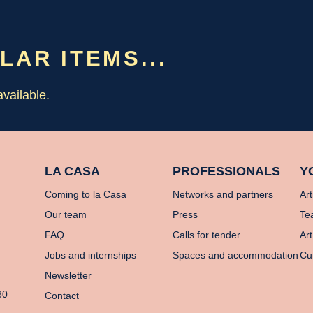
ILAR ITEMS...
vailable.
LA CASA
PROFESSIONALS
Y
Coming to la Casa
Networks and partners
Art
Our team
Press
Te
FAQ
Calls for tender
Art
Jobs and internships
Spaces and accommodation
Cu
Newsletter
80
Contact