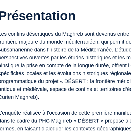
Présentation
Les confins désertiques du Maghreb sont devenus entre l
frontière majeure du monde méditerranéen, qui permit de 
subsaharienne dans l’histoire de la Méditerranée. L’étud
perspectives ouvertes par les études historiques et les 
ainsi que la prise en compte de la longue durée, offrent l
spécificités locales et les évolutions historiques régionale
programmatique du projet « DÉSERT : la frontière mérid
antique et médiévale, espace de confins et territoires 
Curien Maghreb).
L’enquête réalisée à l’occasion de cette première manifes
dans le cadre du PHC Maghreb « DÉSERT » propose alors d
formes, en faisant dialoguer les contextes géographiques e