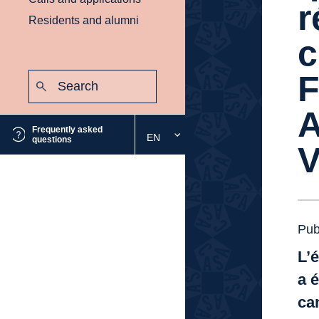
r
Residents and alumni
c
Search:
F
Submit
A
Frequently asked
EN
Select
questions
V
the
desired
language
Pub
L’
a 
ca