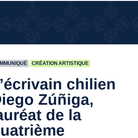
¿QUÉ
¿QUÉ PASA EN LA CASA?
PASA
EN LA
CASA?
MMUNIQUÉ
CRÉATION ARTISTIQUE
’écrivain chilien
iego Zúñiga,
auréat de la
uatrième