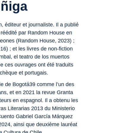
úñiga
 éditeur et journaliste. Il a publié
, réédité par Random House en
peones
(Random House, 2023) ;
 ; et les livres de non-fiction
bal, el teatro de los muertos
e ces ouvrages ont été traduits
 tchèque et portugais.
artie de Bogotá39 comme l’un des
ans, et en 2021 la revue Granta
teurs en espagnol. Il a obtenu les
as Literarias 2013 du Ministerio
e Cuento Gabriel García Márquez
2024, ainsi que deuxième lauréat
e Cultura de Chile.