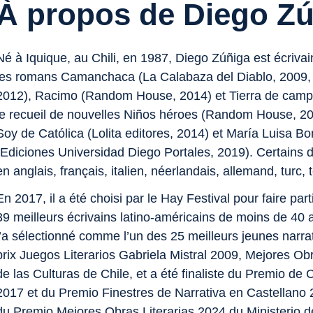
À propos de Diego Z
Né à Iquique, au Chili, en 1987, Diego Zúñiga est écrivain,
les romans
Camanchaca
(La Calabaza del Diablo, 2009
2012),
Racimo
(Random House, 2014) et
Tierra de cam
le recueil de nouvelles
Niños héroes
(Random House, 2016)
Soy de Católica
(Lolita editores, 2014) et
María Luisa Bom
(Ediciones Universidad Diego Portales, 2019). Certains d
en anglais, français, italien, néerlandais, allemand, turc,
En 2017, il a été choisi par le Hay Festival pour faire p
39 meilleurs écrivains latino-américains de moins de 40 
l’a sélectionné comme l’un des 25 meilleurs jeunes narra
prix Juegos Literarios Gabriela Mistral 2009, Mejores Obr
de las Culturas de Chile, et a été finaliste du Premio d
2017 et du Premio Finestres de Narrativa en Castellano 
du Premio Mejores Obras Literarias 2024 du Ministerio d