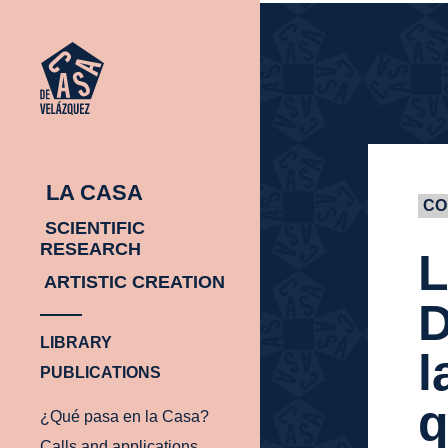
HOMEPAGE
HOMEPAGE
LA CASA
CO
SCIENTIFIC
RESEARCH
L
ARTISTIC CREATION
D
LIBRARY
l
PUBLICATIONS
q
¿Qué pasa en la Casa?
Calls and applications