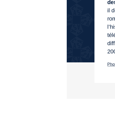
de
il 
ro
l’h
tél
dif
20
Pho