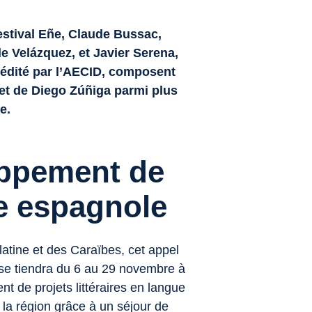
Festival Eñe, Claude Bussac,
de Velázquez, et Javier Serena,
 édité par l’AECID, composent
ojet de Diego Zúñiga parmi plus
e.
oppement de
ue espagnole
atine et des Caraïbes, cet appel
i se tiendra du 6 au 29 novembre à
t de projets littéraires en langue
s la région grâce à un séjour de