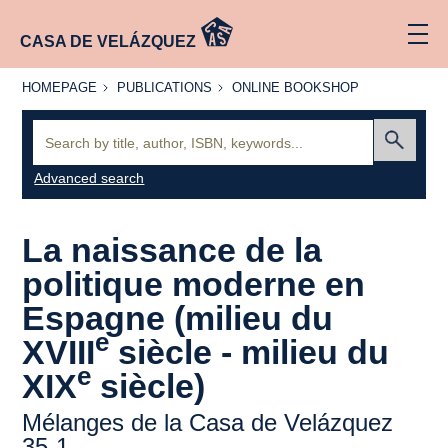
CASA DE VELÁZQUEZ
HOMEPAGE
PUBLICATIONS
ONLINE
HOMEPAGE
PUBLICATIONS
ONLINE BOOKSHOP
BOOKSHOP
Search:
Submit
Advanced search
La naissance de la
politique moderne en
Espagne (milieu du
e
XVIII
siècle - milieu du
e
XIX
siècle)
Mélanges de la Casa de Velázquez
35-1