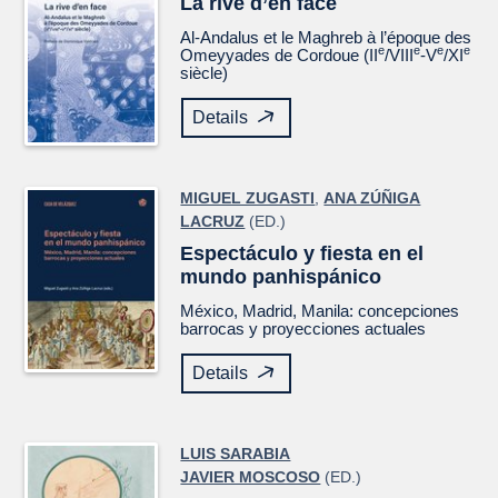
La rive d’en face
Al-Andalus et le Maghreb à l’époque des
e
e
e
e
Omeyyades de Cordoue (II
/VIII
-V
/XI
siècle)
Details
MIGUEL ZUGASTI
,
ANA ZÚÑIGA
LACRUZ
(ED.)
Espectáculo y fiesta en el
mundo panhispánico
México, Madrid, Manila: concepciones
barrocas y proyecciones actuales
Details
LUIS SARABIA
JAVIER MOSCOSO
(ED.)