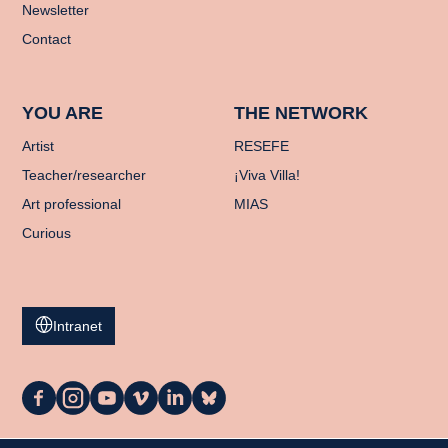
Newsletter
Contact
YOU ARE
THE NETWORK
Artist
RESEFE
Teacher/researcher
¡Viva Villa!
Art professional
MIAS
Curious
Intranet
La
La
La
La
La
La
Casa
Casa
Casa
Casa
Casa
Casa
on
on
on
on
on
on