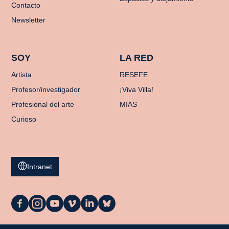
Contacto
Newsletter
SOY
LA RED
Artista
RESEFE
Profesor/investigador
¡Viva Villa!
Profesional del arte
MIAS
Curioso
Intranet
La
La
La
La
La
La
Casa
Casa
Casa
Casa
Casa
Casa
en
en
en
en
en
en