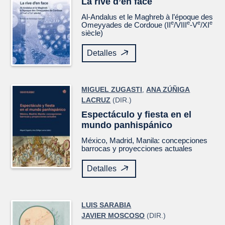
La rive d’en face
Al-Andalus et le Maghreb à l’époque des
e
e
e
e
Omeyyades de Cordoue (II
/VIII
-V
/XI
siècle)
Detalles
MIGUEL ZUGASTI
,
ANA ZÚÑIGA
LACRUZ
(DIR.)
Espectáculo y fiesta en el
mundo panhispánico
México, Madrid, Manila: concepciones
barrocas y proyecciones actuales
Detalles
LUIS SARABIA
JAVIER MOSCOSO
(DIR.)