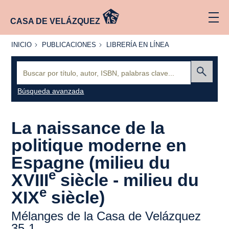
CASA DE VELÁZQUEZ
INICIO
PUBLICACIONES
LIBRERÍA
INICIO
PUBLICACIONES
LIBRERÍA EN LÍNEA
EN
LÍNEA
Buscar:
Enviar
Búsqueda avanzada
La naissance de la
politique moderne en
Espagne (milieu du
e
XVIII
siècle - milieu du
e
XIX
siècle)
Mélanges de la Casa de Velázquez
35-1