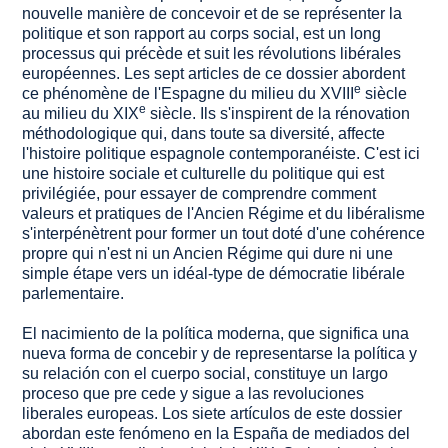
nouvelle manière de concevoir et de se représenter la
politique et son rapport au corps social, est un long
processus qui précède et suit les révolutions libérales
européennes. Les sept articles de ce dossier abordent
e
ce phénomène de l'Espagne du milieu du XVIII
siècle
e
au milieu du XIX
siècle. Ils s'inspirent de la rénovation
méthodologique qui, dans toute sa diversité, affecte
l'histoire politique espagnole contemporanéiste. C'est ici
une histoire sociale et culturelle du politique qui est
privilégiée, pour essayer de comprendre comment
valeurs et pratiques de l'Ancien Régime et du libéralisme
s'interpénètrent pour former un tout doté d'une cohérence
propre qui n'est ni un Ancien Régime qui dure ni une
simple étape vers un idéal-type de démocratie libérale
parlementaire.
El nacimiento de la política moderna, que significa una
nueva forma de concebir y de representarse la política y
su relación con el cuerpo social, constituye un largo
proceso que pre cede y sigue a las revoluciones
liberales europeas. Los siete artículos de este dossier
abordan este fenómeno en la España de mediados del