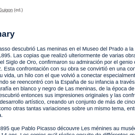
Guigon
(ed.)
ary
asso descubrió
Las meninas
en el Museo del Prado a la
1895. Las copias que realizó ulteriormente de varias obr
el Siglo de Oro, confirmaron su admiración por el genio
. Esta confrontación con su obra se convirtió en una con
u vida, un hilo con el que volvió a conectar especialmen
ndo se reencontró con la España de su infancia a travé
ografía en blanco y negro de
Las meninas
, de la época de
descubrió entonces sus impresiones originales y las conf
 desarrollo artístico, creando un conjunto de más de cin
como otras tantas variaciones sobre un mismo tema, ent
a.
1895 que Pablo Picasso découvre
Les ménines
au musée