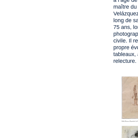
à l’âge de
maître du
Velázquez
long de sa
75 ans, lo
photograp
civile. Il
propre év
tableaux,
relecture.