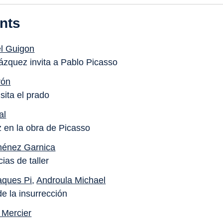
nts
 Guigon
ázquez invita a Pablo Picasso
rón
sita el prado
al
 en la obra de Picasso
ménez Garnica
ias de taller
aques Pi
,
Androula Michael
de la insurrección
 Mercier