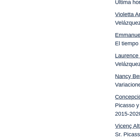
Última ho
Violetta 
Velázquez
Emmanuel
El tiempo
Laurence
Velázquez
Nancy Ber
Variacion
Concepció
Picasso y
2015-202
Vicenç Alt
Sr. Picas