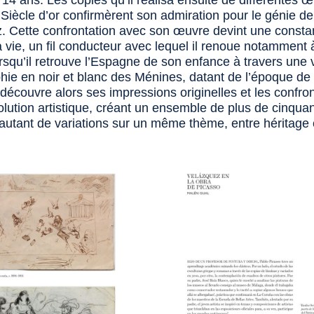
 14 ans. Les copies qu’il réalisa ensuite de différentes 
 Siècle d’or confirmèrent son admiration pour le génie d
. Cette confrontation avec son œuvre devint une constan
 vie, un fil conducteur avec lequel il renoue notamment 
rsqu’il retrouve l’Espagne de son enfance à travers une v
hie en noir et blanc des
Ménines
, datant de l’époque de
 redécouvre alors ses impressions originelles et les confro
olution artistique, créant un ensemble de plus de cinqua
 autant de variations sur un même thème, entre héritage 