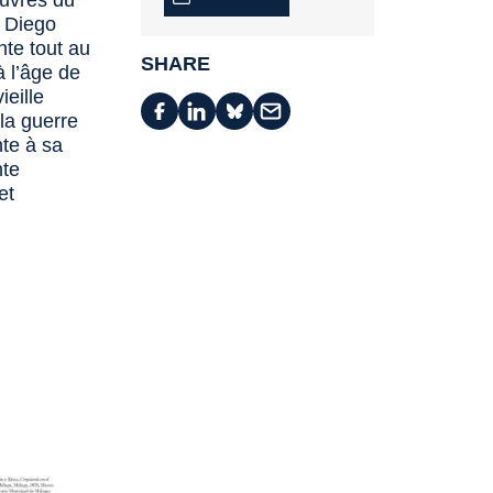
œuvres du
e Diego
te tout au
SHARE
à l’âge de
ieille
 la guerre
nte à sa
nte
et