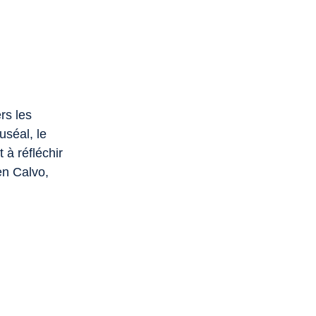
rs les
uséal, le
 à réfléchir
en Calvo,