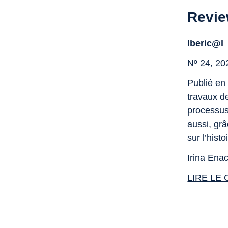
Revi
Iberic@l
Nº 24, 20
Publié en 
travaux d
processus 
aussi, gr
sur l’histo
Irina Ena
LIRE LE