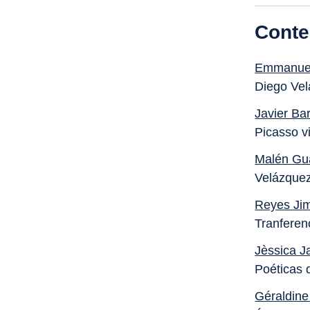
Conte
Emmanuel
Diego Vel
Javier Ba
Picasso vi
Malén Gu
Velázquez
Reyes Ji
Tranferenc
Jèssica J
Poéticas 
Géraldine