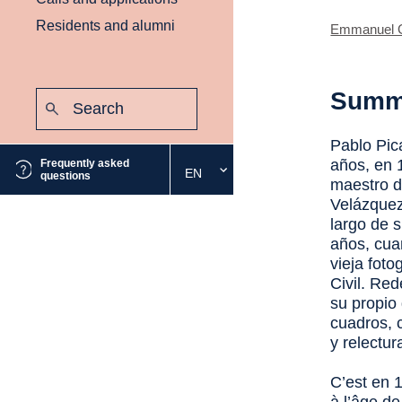
Residents and alumni
Emmanuel 
Search:
Summ
Submit
Pablo Pic
años, en 
Frequently asked
EN
Select
questions
maestro d
the
Velázquez
desired
largo de s
language
años, cua
vieja fot
Civil. Re
su propio
cuadros, 
y relectur
C’est en 