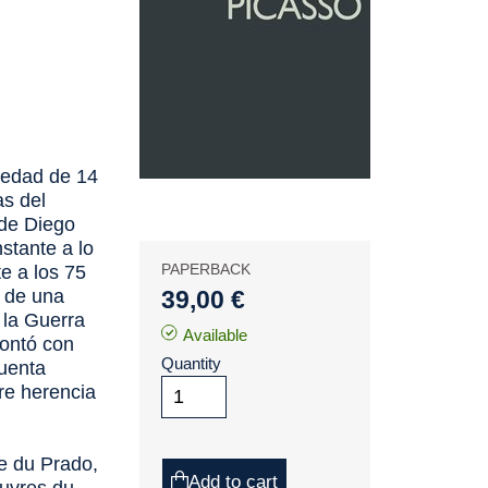
 edad de 14
as del
 de Diego
stante a lo
PAPERBACK
te a los 75
s de una
39,00 €
 la Guerra
Available
rontó con
Quantity
cuenta
re herencia
 du Prado,
Add to cart