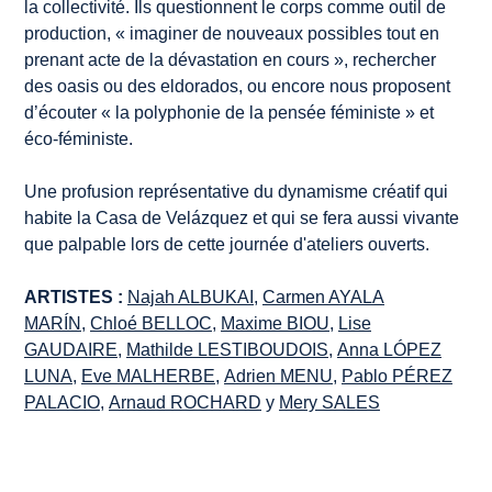
la collectivité. Ils questionnent le corps comme outil de
production, «
imaginer de nouveaux possibles tout en
prenant acte de la dévastation en cours
», rechercher
des oasis ou des eldorados, ou encore nous proposent
d’écouter «
la polyphonie de la pensée féministe
» et
éco-féministe.
Une profusion représentative du dynamisme créatif qui
habite la Casa de Velázquez et qui se fera aussi vivante
que palpable lors de cette journée d'
ateliers ouverts
.
ARTISTES :
Najah ALBUKAI
,
Carmen AYALA
MARÍN
,
Chloé BELLOC
,
Maxime BIOU
,
Lise
GAUDAIRE
,
Mathilde LESTIBOUDOIS
,
Anna LÓPEZ
LUNA
,
Eve MALHERBE
,
Adrien MENU
,
Pablo PÉREZ
PALACIO
,
Arnaud ROCHARD
y
Mery SALES