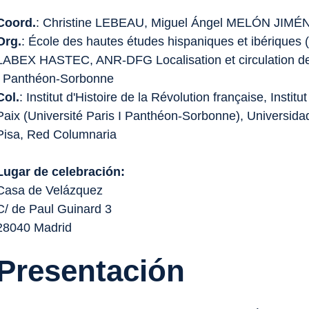
Coord.
: Christine LEBEAU, Miguel Ángel MELÓN JIMÉ
Org.
: École des hautes études hispaniques et ibériques
LABEX HASTEC, ANR-DFG
Localisation et circulation d
I Panthéon-Sorbonne
Col.
: Institut d'Histoire de la Révolution française, Instit
Paix (Université Paris I Panthéon-Sorbonne), Universida
Pisa, Red Columnaria
Lugar de celebración:
Casa de Velázquez
C/ de Paul Guinard 3
28040 Madrid
Presentación