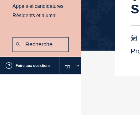
s
Appels et candidatures
Résidents et alumni
Recherche
:
Envoyer
Pr
Foire aux questions
FR
Sélectionnez
la
langue
souhaitée