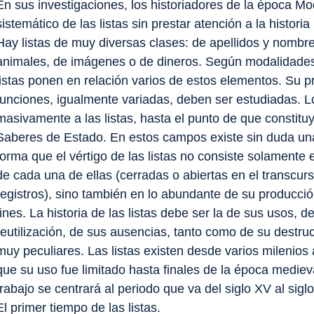
En sus investigaciones, los historiadores de la época 
sistemático de las listas sin prestar atención a la histor
Hay listas de muy diversas clases: de apellidos y nombre
animales, de imágenes o de dineros. Según modalidade
listas ponen en relación varios de estos elementos. Su 
funciones, igualmente variadas, deben ser estudiadas. Lo
masivamente a las listas, hasta el punto de que constitu
Saberes de Estado
. En estos campos existe sin duda una 
forma que el
vértigo de las listas
no consiste solamente e
de cada una de ellas (cerradas o abiertas en el transcur
registros), sino también en lo abundante de su producci
fines. La historia de las listas debe ser la de sus usos, 
reutilización, de sus ausencias, tanto como de su destru
muy peculiares. Las listas existen desde varios milenios
que su uso fue limitado hasta finales de la época medieva
trabajo se centrará al periodo que va del siglo XV al sig
El primer tiempo de las listas
.