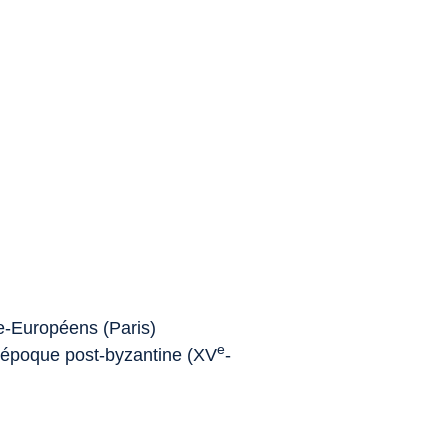
e-Européens (Paris)
e
l'époque post-byzantine (XV
-