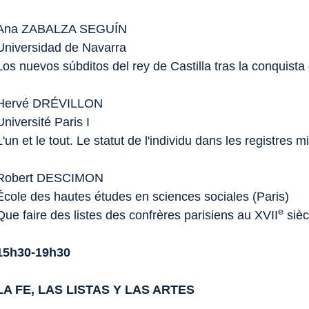
Ana ZABALZA SEGUÍN
Universidad de Navarra
Los nuevos súbditos del rey de Castilla tras la conquist
Hervé DRÉVILLON
Université Paris I
L'un et le tout. Le statut de l'individu dans les registres 
Robert DESCIMON
École des hautes études en sciences sociales (Paris)
e
Que faire des listes des confrères parisiens au XVII
sièc
15h30-19h30
LA FE, LAS LISTAS Y LAS ARTES