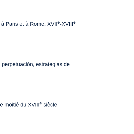
e
e
s à Paris et à Rome, XVII
-XVIII
e perpetuación, estrategias de
e
e moitié du XVIII
siècle