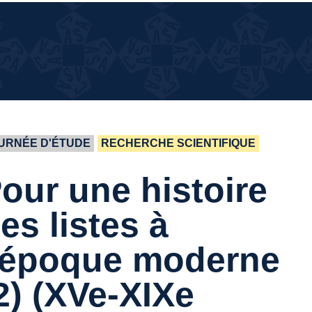
¿QUÉ
¿QUÉ PASA EN LA CASA?
PASA
EN LA
CASA?
URNÉE D'ÉTUDE
RECHERCHE SCIENTIFIQUE
our une histoire
es listes à
'époque moderne
2) (XVe-XIXe