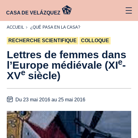
CASA DE VELÁZQUEZ
ACCUEIL
¿QUÉ
ACCUEIL
¿QUÉ PASA EN LA CASA?
PASA
EN LA
RECHERCHE SCIENTIFIQUE
CASA?
COLLOQUE
Lettres de femmes dans
e
l’Europe médiévale (XI
-
e
XV
siècle)
Du 23 mai 2016 au 25 mai 2016