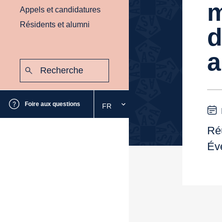
m
Appels et candidatures
Résidents et alumni
d
a
Recherche
:
Envoyer
Foire aux questions
FR
Sélectionnez
la
langue
Réu
souhaitée
Év