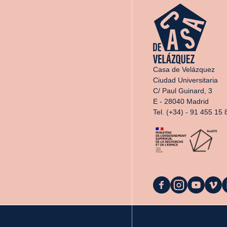
Casa de Velázquez
Ciudad Universitaria
C/ Paul Guinard, 3
E - 28040 Madrid
Tel. (+34) - 91 455 15 
La
La
La
La
L
Casa
Casa
Casa
Casa
C
sur
sur
sur
sur
s
Facebook
Instagram
Youtube
Vimeo
L