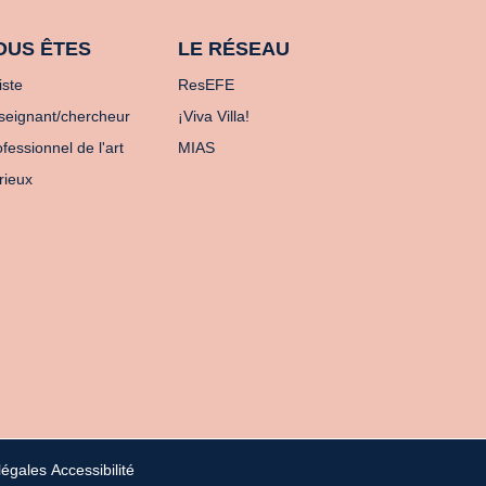
OUS ÊTES
LE RÉSEAU
iste
ResEFE
seignant/chercheur
¡Viva Villa!
fessionnel de l'art
MIAS
rieux
légales
Accessibilité