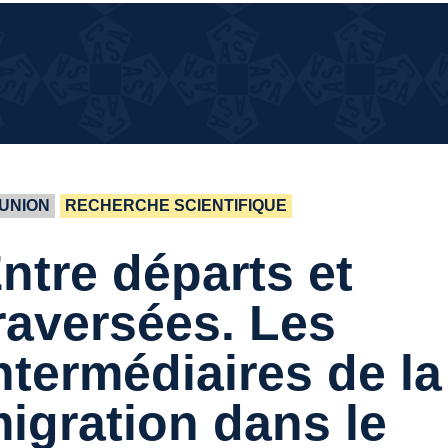
¿QUÉ
¿QUÉ PASA EN LA CASA?
PASA
EN LA
CASA?
UNION
RECHERCHE SCIENTIFIQUE
ntre départs et
raversées. Les
ntermédiaires de la
igration dans le