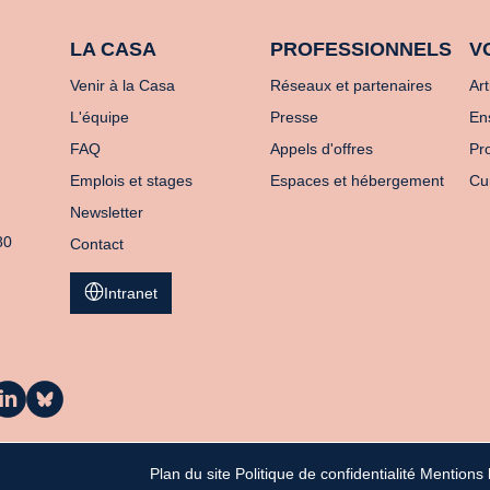
LA CASA
PROFESSIONNELS
V
Venir à la Casa
Réseaux et partenaires
Art
L'équipe
Presse
En
FAQ
Appels d'offres
Pro
Emplois et stages
Espaces et hébergement
Cu
Newsletter
80
Contact
Intranet
a
La
asa
Casa
ur
sur
inkedIn
Bluesky
Plan du site
Politique de confidentialité
Mentions 