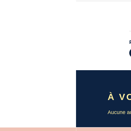
À VO
Aucune ac