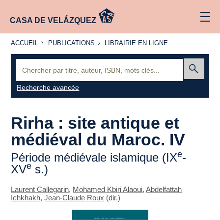
CASA DE VELÁZQUEZ
ACCUEIL
PUBLICATIONS
LIBRAIRIE
ACCUEIL
PUBLICATIONS
LIBRAIRIE EN LIGNE
EN LIGNE
Recherche
:
Envoyer
Recherche avancée
Rirha : site antique et
médiéval du Maroc. IV
e
Période médiévale islamique (IX
-
e
XV
s.)
Laurent Callegarin
,
Mohamed Kbiri Alaoui
,
Abdelfattah
Ichkhakh
,
Jean-Claude Roux
(dir.)