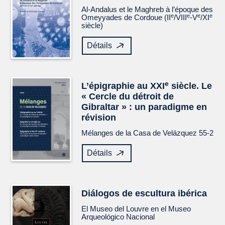
Al-Andalus et le Maghreb à l’époque des
e
e
e
e
Omeyyades de Cordoue (II
/VIII
-V
/XI
siècle)
Détails
e
L’épigraphie au XXI
siècle. Le
« Cercle du détroit de
Gibraltar » : un paradigme en
révision
Mélanges de la Casa de Velázquez
55-2
Détails
Diálogos de escultura ibérica
El Museo del Louvre en el Museo
Arqueológico Nacional