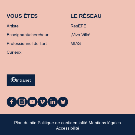
VOUS ÊTES
LE RÉSEAU
Artiste
ResEFE
Enseignant/chercheur
¡Viva Villa!
Professionnel de l'art
MIAS
Curieux
Intranet
La
La
La
La
La
La
Casa
Casa
Casa
Casa
Casa
Casa
sur
sur
sur
sur
sur
sur
Facebook
Instagram
Youtube
Vimeo
LinkedIn
Bluesky
Plan du site
Politique de confidentialité
Mentions légales
Mon panier
Accessibilité